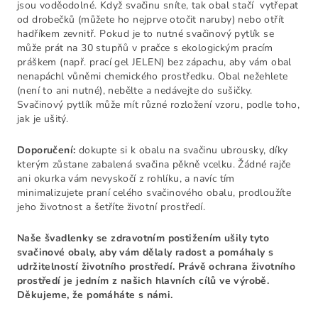
jsou voděodolné. Když svačinu sníte, tak obal stačí vytřepat
od drobečků (můžete ho nejprve otočit naruby) nebo otřít
hadříkem zevnitř. Pokud je to nutné svačinový pytlík se
může prát na 30 stupňů v pračce s ekologickým pracím
práškem (např. prací gel JELEN) bez zápachu, aby vám obal
nenapáchl vůněmi chemického prostředku. Obal nežehlete
(není to ani nutné), nebělte a nedávejte do sušičky.
Svačinový pytlík může mít různé rozložení vzoru, podle toho,
jak je ušitý.
Doporučení:
dokupte si k obalu na svačinu ubrousky, díky
kterým zůstane zabalená svačina pěkně vcelku. Žádné rajče
ani okurka vám nevyskočí z rohlíku, a navíc tím
minimalizujete praní celého svačinového obalu, prodloužíte
jeho životnost a šetříte životní prostředí.
Naše švadlenky se zdravotním postižením ušily tyto
svačinové obaly, aby vám dělaly radost a pomáhaly s
udržitelností životního prostředí. Právě ochrana životního
prostředí je jedním z našich hlavních cílů ve výrobě.
Děkujeme, že pomáháte s námi.