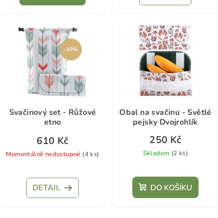
je
je
5,0
5,0
z
z
5
5
hvězdiček.
hvězdiček.
Svačinový set - Růžové
Obal na svačinu - Světlé
etno
pejsky Dvojrohlík
250 Kč
610 Kč
Skladem
(2 ks)
Momentálně nedostupné
(4 ks)
DETAIL
DO KOŠÍKU