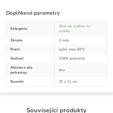
Doplňkové parametry
Obal na svačinu na
Kategorie
:
rohlíky
Záruka
:
2 roky
Praní
:
ruční, max 30°C
Složení
:
100% polyester
Atestace pro
áno
potraviny
:
Rozměr
:
25 x 11 cm
Související produkty