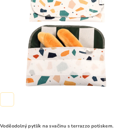
0,0
z
5
hvězdiček.
Voděodolný pytlík na svačinu s terrazzo potiskem.