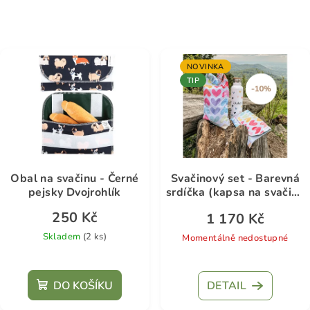
NOVINKA
TIP
Obal na svačinu - Černé
Svačinový set - Barevná
pejsky Dvojrohlík
srdíčka (kapsa na svačinu
je dárek)
250 Kč
1 170 Kč
Skladem
(2 ks)
Momentálně nedostupné
DO KOŠÍKU
DETAIL