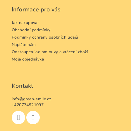
a
Informace pro vás
t
í
Jak nakupovat
Obchodní podmínky
Podmínky ochrany osobních údajů
Napište nám
Odstoupení od smlouvy a vrácení zboží
Moje objednávka
Kontakt
info
@
green-smile.cz
+420774921097