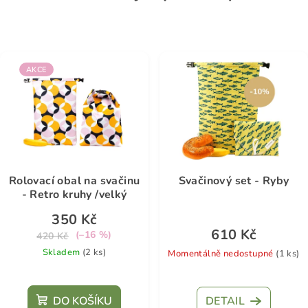
AKCE
Rolovací obal na svačinu
Svačinový set - Ryby
- Retro kruhy /velký
350 Kč
610 Kč
(–16 %)
420 Kč
Skladem
(2 ks)
Momentálně nedostupné
(1 ks)
Průměrné
Průměrné
hodnocení
hodnocení
DO KOŠÍKU
DETAIL
produktu
produktu