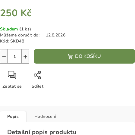
250 Kč
Měrná
Skladem
(1 ks)
cena:
Můžeme doručit do:
12.8.2026
Kód:
SKD48
−
+
DO KOŠÍKU
Zeptat se
Sdílet
Popis
Hodnocení
Detailní popis produktu