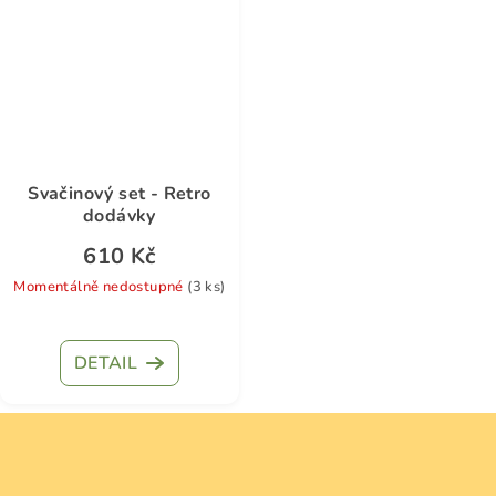
Svačinový set - Retro
dodávky
610 Kč
Momentálně nedostupné
(3 ks)
DETAIL
Z
á
p