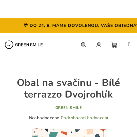
🌴 DO 24. 8. MÁME DOVOLENOU. VAŠE OBJEDNÁVKY
Přejít
na
obsah
NÁKUP
Hledat
Přihlášení
KOŠÍK
Obal na svačinu - Bílé
terrazzo Dvojrohlík
GREEN SMILE
Průměrné
Neohodnoceno
Podrobnosti hodnocení
hodnocení
produktu
je