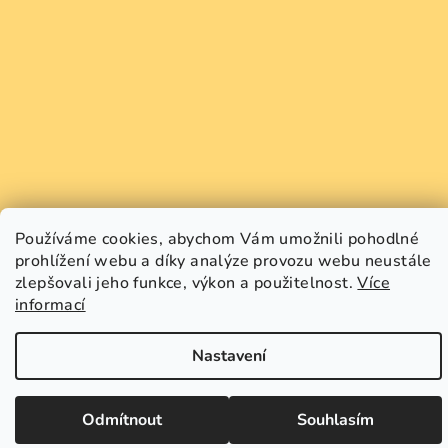
Používáme cookies, abychom Vám umožnili pohodlné
prohlížení webu a díky analýze provozu webu neustále
Copyright 2026
GREEN SMILE
. Všechna práva vyhrazena.
zlepšovali jeho funkce, výkon a použitelnost.
Více
Upravit nastavení cookies
informací
Vytvořil Shoptet
Nastavení
Odmítnout
Souhlasím