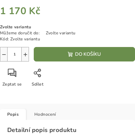
1 170 Kč
Měrná
Zvolte variantu
cena:
Můžeme doručit do:
Zvolte variantu
Kód:
Zvolte variantu
−
+
DO KOŠÍKU
Zeptat se
Sdílet
Popis
Hodnocení
Detailní popis produktu