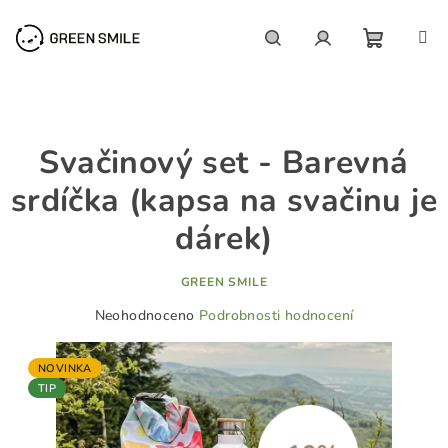
Přejít
na
obsah
NÁKUP
Hledat
Přihlášení
KOŠÍK
Svačinový set - Barevná
srdíčka (kapsa na svačinu je
dárek)
GREEN SMILE
Průměrné
Neohodnoceno
Podrobnosti hodnocení
hodnocení
produktu
NOVINKA
je
TIP
0,0
z
5