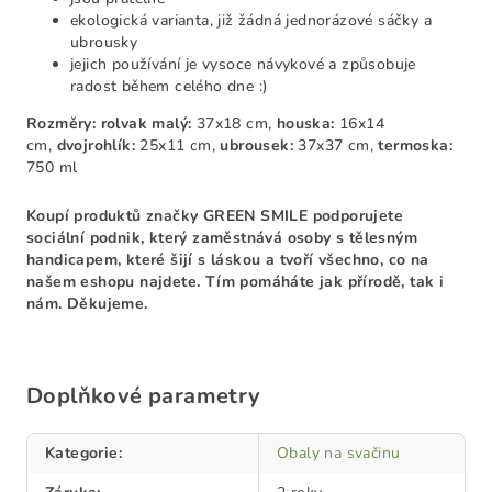
ekologická varianta, již žádná jednorázové sáčky a
ubrousky
jejich používání je vysoce návykové a způsobuje
radost během celého dne :)
Rozměry:
rolvak malý:
37x18 cm,
houska:
16x14
cm,
dvojrohlík:
25x11 cm,
ubrousek:
37x37 cm,
termoska:
750 ml
Koupí produktů značky GREEN SMILE podporujete
sociální podnik, který zaměstnává osoby s tělesným
handicapem, které šijí s láskou a tvoří všechno, co na
našem eshopu najdete. Tím pomáháte jak přírodě, tak i
nám. Děkujeme.
Doplňkové parametry
Kategorie
:
Obaly na svačinu