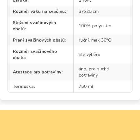
Záruka
:
2 roky
Rozměr vaku na svačinu
:
37x25 cm
Složení svačinových
100% polyester
obalů
:
Praní svačinových obalů
:
ruční, max 30°C
Rozměr svačinového
dle výběru
obalu
:
áno, pro suché
Atestace pro potraviny
:
potraviny
Termoska
:
750 ml
Z
á
p