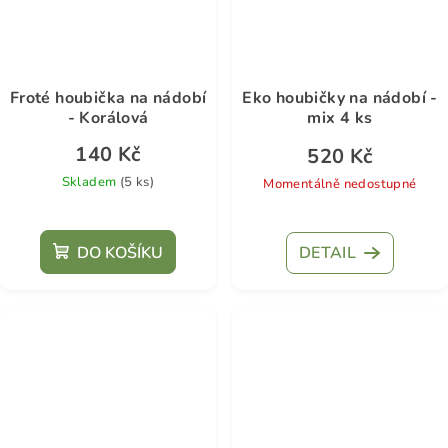
Froté houbička na nádobí
Eko houbičky na nádobí -
- Korálová
mix 4 ks
140 Kč
520 Kč
Skladem
(5 ks)
Momentálně nedostupné
Průměrné
hodnocení
DO KOŠÍKU
DETAIL
produktu
je
5,0
z
5
hvězdiček.