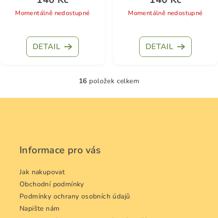
Momentálně nedostupné
Momentálně nedostupné
DETAIL
DETAIL
16
položek celkem
O
v
Z
l
á
á
p
d
a
a
Informace pro vás
c
t
í
í
Jak nakupovat
p
Obchodní podmínky
r
v
Podmínky ochrany osobních údajů
k
Napište nám