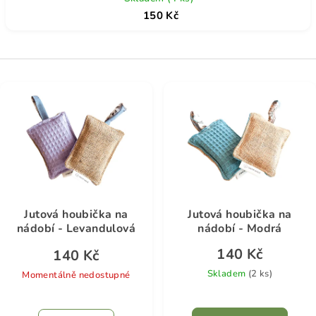
150 Kč
V
ý
p
i
s
p
r
Jutová houbička na
Jutová houbička na
o
nádobí - Levandulová
nádobí - Modrá
d
140 Kč
140 Kč
u
Skladem
(2 ks)
Momentálně nedostupné
k
t