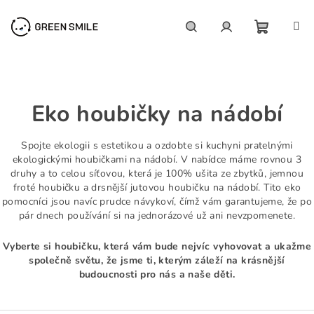
Přejít
na
obsah
NÁKUP
Hledat
Přihlášení
KOŠÍK
Eko houbičky na nádobí
Spojte ekologii s estetikou a ozdobte si kuchyni pratelnými
ekologickými houbičkami na nádobí. V nabídce máme rovnou 3
druhy a to celou síťovou, která je 100% ušita ze zbytků, jemnou
froté houbičku a drsnější jutovou houbičku na nádobí. Tito eko
pomocníci jsou navíc prudce návykoví, čímž vám garantujeme, že po
pár dnech používání si na jednorázové už ani nevzpomenete.
Vyberte si houbičku, která vám bude nejvíc vyhovovat a ukažme
společně světu, že jsme ti, kterým záleží na krásnější
budoucnosti pro nás a naše děti.