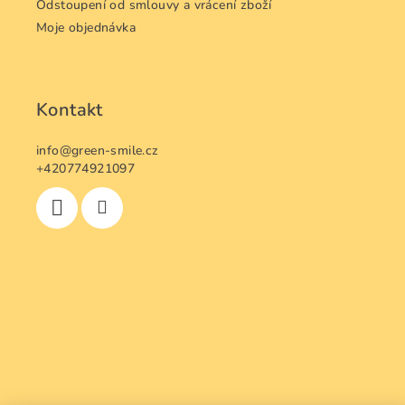
y
Odstoupení od smlouvy a vrácení zboží
v
Moje objednávka
ý
p
i
s
Kontakt
u
info
@
green-smile.cz
+420774921097