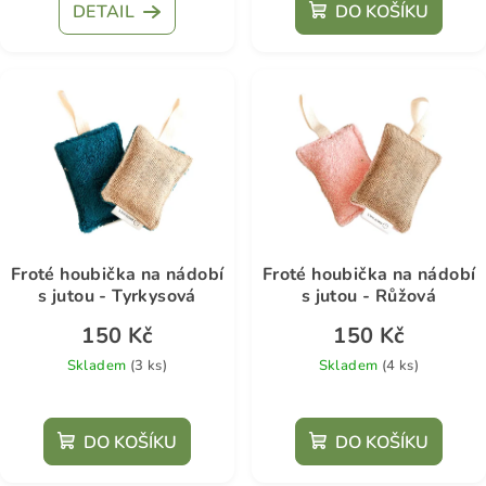
ů
DETAIL
DO KOŠÍKU
Froté houbička na nádobí
Froté houbička na nádobí
s jutou - Tyrkysová
s jutou - Růžová
150 Kč
150 Kč
Skladem
(3 ks)
Skladem
(4 ks)
DO KOŠÍKU
DO KOŠÍKU