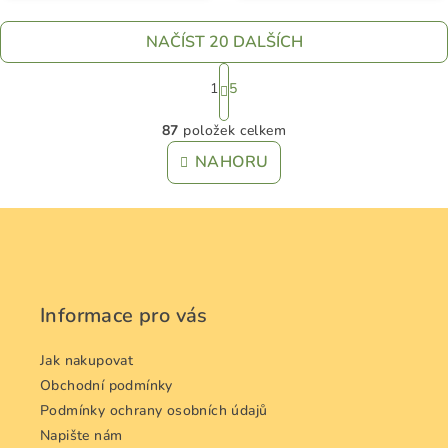
5,0
z
NAČÍST 20 DALŠÍCH
5
hvězdiček.
S
t
1
5
r
O
á
87
položek celkem
v
n
l
NAHORU
k
á
o
d
v
Z
á
a
n
á
c
í
í
p
p
a
Informace pro vás
r
t
v
í
Jak nakupovat
k
y
Obchodní podmínky
v
Podmínky ochrany osobních údajů
ý
Napište nám