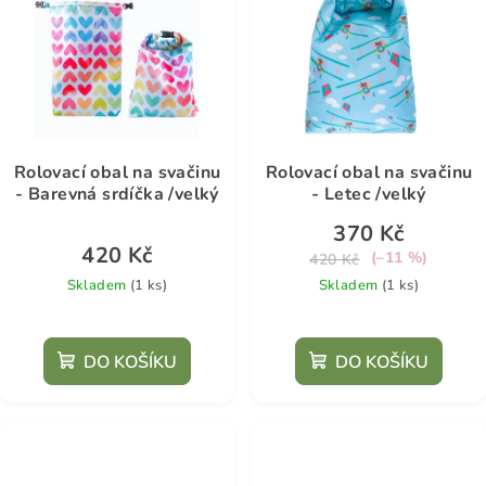
5
hvězdiček.
Rolovací obal na svačinu
Rolovací obal na svačinu
- Barevná srdíčka /velký
- Letec /velký
370 Kč
420 Kč
(–11 %)
420 Kč
Skladem
(1 ks)
Skladem
(1 ks)
DO KOŠÍKU
DO KOŠÍKU