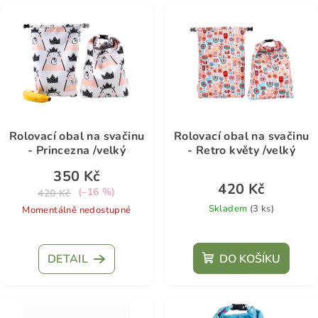
V
ý
p
i
s
p
r
Rolovací obal na svačinu
Rolovací obal na svačinu
o
- Princezna /velký
- Retro květy /velký
d
350 Kč
u
420 Kč
(–16 %)
420 Kč
k
Skladem
(3 ks)
Momentálně nedostupné
t
Průměrné
ů
hodnocení
DETAIL
DO KOŠÍKU
produktu
je
5,0
z