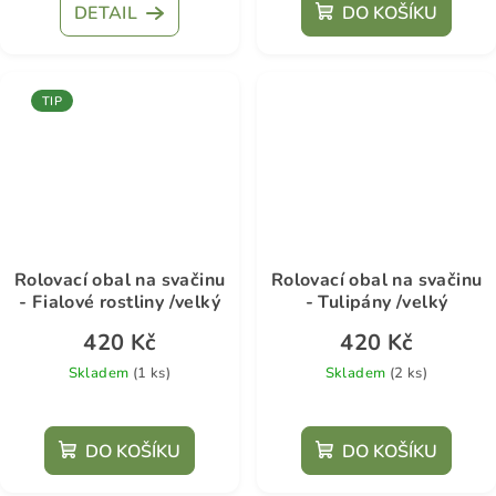
DETAIL
DO KOŠÍKU
TIP
Rolovací obal na svačinu
Rolovací obal na svačinu
- Fialové rostliny /velký
- Tulipány /velký
420 Kč
420 Kč
Skladem
(1 ks)
Skladem
(2 ks)
Průměrné
hodnocení
DO KOŠÍKU
DO KOŠÍKU
produktu
je