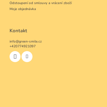
p
Odstoupení od smlouvy a vrácení zboží
i
Moje objednávka
s
u
Kontakt
info
@
green-smile.cz
+420774921097