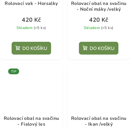
Rolovací vak - Horsalky
Rolovací obal na svačinu
- Noční máky /velký
420 Kč
420 Kč
Skladem
(>5 ks)
Skladem
(>5 ks)
Průměrné
hodnocení
DO KOŠÍKU
DO KOŠÍKU
produktu
je
5,0
z
TIP
5
hvězdiček.
Rolovací obal na svačinu
Rolovací obal na svačinu
- Fialový les
- Ikan /velký