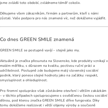
jsme zvládli toto období, zvládneme téměř cokoliv.
Děkujeme všem zákazníkům, firmám a partnerům, kteří s námi
zůstali. Vaše podpora pro nás znamená víc, než dokážeme vyjádřit.
Co dnes GREEN SMILE znamená
GREEN SMILE se postupně vyvíjí – stejně jako my.
Aktuálně je značka přesunuta na Slovensko, kde produkty vznikají v
malém měřítku, s důrazem na kvalitu, poctivou ruční práci a
udržitelnost. Postupně zde budujeme malý slovenský sociální
podnik, který ponese stejné hodnoty jako na začátku: respekt,
smysluplnost a ohleduplnost.
Pro firemní spolupráce však zůstáváme otevření i větším zakázkám
– v těchto případech spolupracujeme s osvědčenou českou sociální
dílnou, pod kterou značka GREEN SMILE dříve fungovala. Díky
tomu dokážeme realizovat i větší objemy výroby a současně