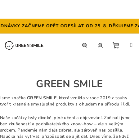
DNÁVKY ZAČNEME OPĚT ODESÍLAT OD 25. 8. DĚKUJEME ZA
Přejít
na
obsah
NÁKUP
Hledat
Přihlášení
KOŠÍK
GREEN SMILE
Jsme značka
GREEN SMILE
, která vznikla v roce 2019 z touhy
tvořit krásné a smysluplné produkty s ohledem na přírodu i lidi.
Naše začátky byly divoké, plné učení a objevování. Začínali jsme
bez zkušeností a podnikatelského know-how – ale s velkým
srdcem. Pandemie nám dala zabrat, ale zároveň nás posílila.
Naučila nás vytrvat, přizpůsobit se a jít dál. Dnes víme, že když