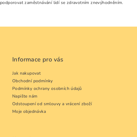
podporovat zaměstnávání lidí se zdravotním znevýhodněním.
Z
á
p
a
Informace pro vás
t
í
Jak nakupovat
Obchodní podmínky
Podmínky ochrany osobních údajů
Napište nám
Odstoupení od smlouvy a vrácení zboží
Moje objednávka