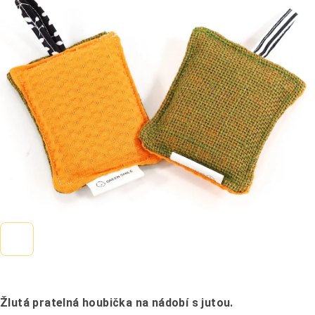
0,0
z
5
hvězdiček.
Žlutá pratelná houbička na nádobí s jutou.