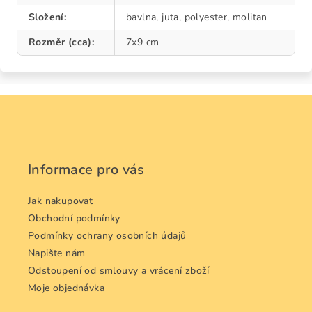
Složení
:
bavlna, juta, polyester, molitan
Rozměr (cca)
:
7x9 cm
Z
á
p
a
Informace pro vás
t
í
Jak nakupovat
Obchodní podmínky
Podmínky ochrany osobních údajů
Napište nám
Odstoupení od smlouvy a vrácení zboží
Moje objednávka