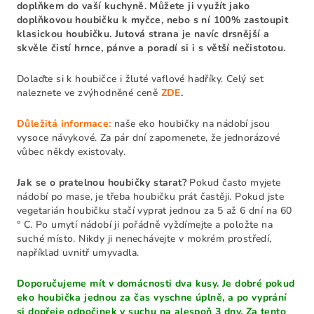
doplňkem do vaší kuchyně. Můžete ji využít jako
doplňkovou houbičku k myčce, nebo s ní 100% zastoupit
klasickou houbičku.
Jutová strana je navíc drsnější a
skvěle čistí hrnce, pánve a poradí si i s větší nečistotou.
Dolaďte si k houbičce i žluté vaflové hadříky. Celý set
naleznete ve zvýhodněné ceně
ZDE
.
Důležitá informace:
naše eko houbičky na nádobí jsou
vysoce návykové. Za pár dní zapomenete, že jednorázové
vůbec někdy existovaly.
Jak se o pratelnou houbičky starat?
Pokud často myjete
nádobí po mase, je třeba houbičku prát častěji. Pokud jste
vegetarián houbičku stačí vyprat jednou za 5 až 6 dní na 60
° C.
Po umytí nádobí ji pořádně vyždímejte a položte na
suché místo. Nikdy ji nenechávejte v mokrém prostředí,
například uvnitř umyvadla.
Doporučujeme mít v domácnosti dva kusy. Je dobré pokud
eko houbička jednou za čas vyschne úplně, a po vyprání
si dopřeje odpočinek v suchu na alespoň 3 dny. Za tento