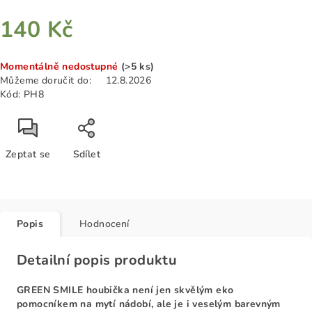
140 Kč
Měrná
Momentálně nedostupné
(>5 ks)
cena:
Můžeme doručit do:
12.8.2026
Kód:
PH8
Zeptat se
Sdílet
Popis
Hodnocení
Detailní popis produktu
GREEN SMILE houbička není jen skvělým eko ​​
pomocníkem na mytí nádobí, ale je i veselým barevným