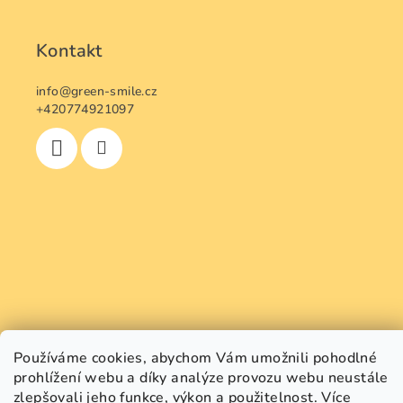
Kontakt
info
@
green-smile.cz
+420774921097
Používáme cookies, abychom Vám umožnili pohodlné
prohlížení webu a díky analýze provozu webu neustále
zlepšovali jeho funkce, výkon a použitelnost.
Více