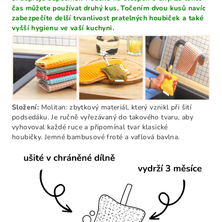
čas můžete používat druhý kus. Točením dvou kusů navíc
zabezpečíte delší trvanlivost pratelných houbiček a také
vyšší hygienu ve vaší kuchyni.
Složení:
Molitan: zbytkový materiál, který vznikl při šití
podsedáku. Je ručně vyřezávaný do takového tvaru, aby
vyhovoval každé ruce a připomínal tvar klasické
houbičky.
Jemné bambusové froté a vaflová bavlna.