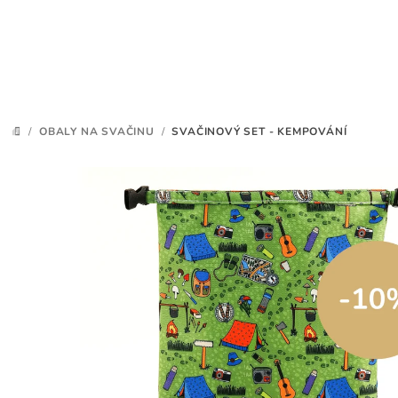
Přejít
na
obsah
/
OBALY NA SVAČINU
/
SVAČINOVÝ SET - KEMPOVÁNÍ
DOMŮ