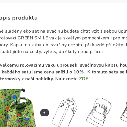
popis produktu
ě sladěný eko set na svačinu budete chtít vzít s sebou úpl
rolovací GREEN SMILE vak je skvělým pomocníkem i pro m
ory. Kapsu na zabalení svačiny oceníte při každé příležitosti
balit jídlo na cesty, výlety, do školy nebo práce.
k velkému rolovacímu vaku ubrousek, svačinovou kapsu ho
 každého setu jsme cenu snížili o 10%. K tomuto setu se 
 termosky z naší nabídky. Naleznete
ZDE
.