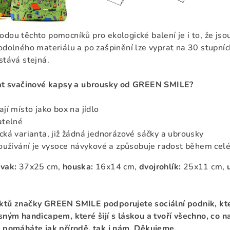
dou těchto pomocníků pro ekologické balení je i to, že jsou
odolného materiálu a po zašpinění lze vyprat na 30 stupních
stává stejná.
rat svačinové kapsy a ubrousky od GREEN SMILE?
ají místo jako box na jídlo
atelné
cká varianta, již žádná jednorázové sáčky a ubrousky
používání je vysoce návykové a způsobuje radost během celé
lvak:
37x25 cm,
houska:
16x14 cm,
dvojrohlík:
25x11 cm,
ktů značky GREEN SMILE podporujete sociální podnik, kt
sným handicapem, které šijí s láskou a tvoří všechno, co
 pomáháte jak přírodě, tak i nám. Děkujeme.