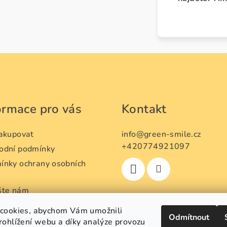
ormace pro vás
Kontakt
nakupovat
info
@
green-smile.cz
+420774921097
odní podmínky
ínky ochrany osobních
ů
šte nám
oupení od smlouvy a
cookies, abychom Vám umožnili
Odmítnout
ní zboží
rohlížení webu a díky analýze provozu