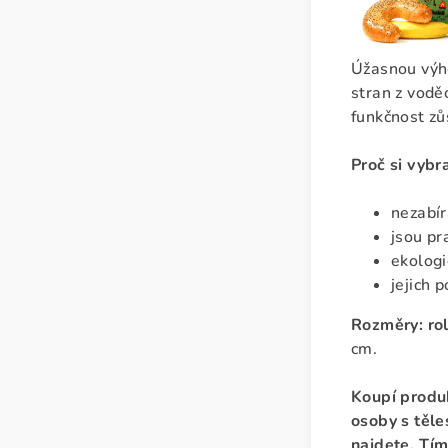
Úžasnou výho
stran z vodě
funkčnost zů
Proč si vyb
nezabír
jsou pr
ekologi
jejich 
Rozměry:
ro
cm.
Koupí produ
osoby s těle
najdete. Tím