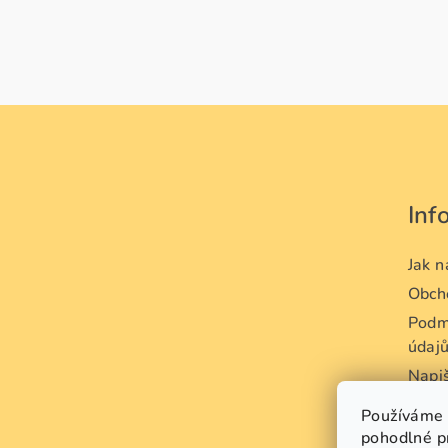
Z
á
p
Inf
a
t
Jak 
Obch
í
Podm
údaj
Napi
Odst
Používáme 
vráce
pohodlné p