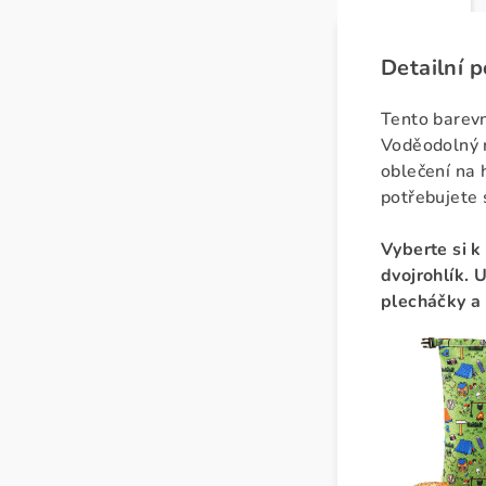
Detailní 
Tento barevn
Voděodolný 
oblečení na h
potřebujete s
Vyberte si 
dvojrohlík.
U
plecháčky a