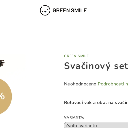
GREEN SMILE
Svačinový se
Průměrné
Neohodnoceno
Podrobnosti 
hodnocení
produktu
Rolovací vak a obal na svač
je
0,0
z
VARIANTA:
5