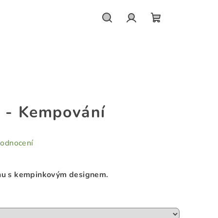
Hledat
Přihlášení
NÁKUPNÍ
KOŠÍK
t - Kempování
hodnocení
inu s kempinkovým designem.