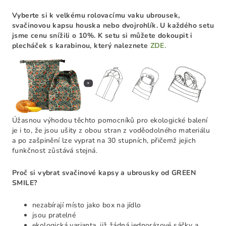
Vyberte si k velkému rolovacímu vaku ubrousek,
svačinovou kapsu houska nebo dvojrohlík.
U každého setu
jsme cenu snížili o 10%. K setu si můžete dokoupit i
plecháček s karabinou, který naleznete
ZDE.
Úžasnou výhodou těchto pomocníků pro ekologické balení
je i to, že jsou ušity z obou stran z voděodolného materiálu
a po zašpinění lze vyprat na 30 stupních, přičemž jejich
funkčnost zůstává stejná.
Proč si vybrat svačinové kapsy a ubrousky od GREEN
SMILE?
nezabírají místo jako box na jídlo
jsou pratelné
ekologická varianta, již žádná jednorázové sáčky a