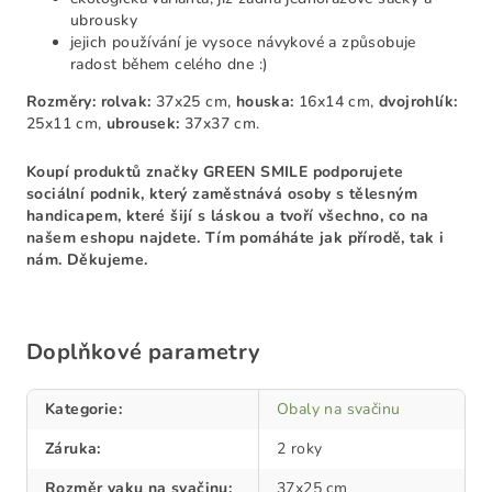
ubrousky
jejich používání je vysoce návykové a způsobuje
radost během celého dne :)
Rozměry:
rolvak:
37x25 cm,
houska:
16x14 cm,
dvojrohlík:
25x11 cm,
ubrousek:
37x37 cm.
Koupí produktů značky GREEN SMILE podporujete
sociální podnik, který zaměstnává osoby s tělesným
handicapem, které šijí s láskou a tvoří všechno, co na
našem eshopu najdete. Tím pomáháte jak přírodě, tak i
nám. Děkujeme.
Doplňkové parametry
Kategorie
:
Obaly na svačinu
Záruka
:
2 roky
Rozměr vaku na svačinu
:
37x25 cm