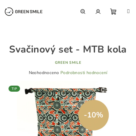
Přejít
na
obsah
NÁKUP
Hledat
Přihlášení
KOŠÍK
Svačinový set - MTB kola
GREEN SMILE
Průměrné
Neohodnoceno
Podrobnosti hodnocení
hodnocení
produktu
TIP
je
0,0
z
5
hvězdiček.