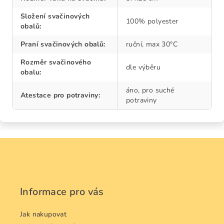
Složení svačinových
100% polyester
obalů
:
Praní svačinových obalů
:
ruční, max 30°C
Rozměr svačinového
dle výběru
obalu
:
áno, pro suché
Atestace pro potraviny
:
potraviny
Z
á
p
a
Informace pro vás
t
í
Jak nakupovat