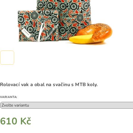
Rolovací vak a obal na svačinu s MTB koly.
VARIANTA:
610 Kč
Měrná