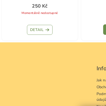
250 Kč
Momentálně nedostupné
DETAIL
Z
á
p
Inf
a
t
Jak 
Obch
í
Podm
údaj