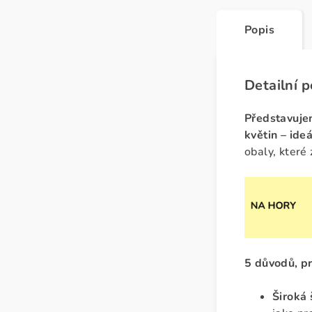
Popis
Detailní 
Představujem
květin – ide
obaly, které 
5 důvodů, p
Široká 