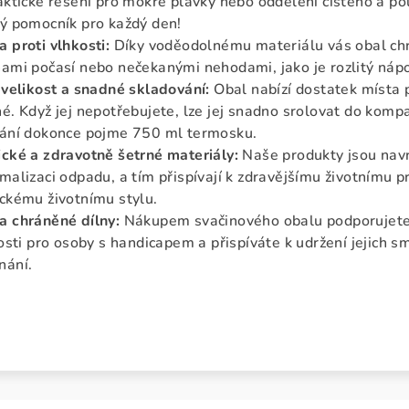
aktické řešení pro mokré plavky nebo oddělení čistého a po
ý pomocník pro každý den!
 proti vlhkosti:
Díky voděodolnému materiálu vás obal chr
ami počasí nebo nečekanými nehodami, jako je rozlitý nápo
 velikost a snadné skladování:
Obal nabízí dostatek místa 
é. Když jej nepotřebujete, lze jej snadno srolovat do komp
vání dokonce pojme 750 ml termosku.
cké a zdravotně šetrné materiály:
Naše produkty jsou nav
malizaci odpadu, a tím přispívají k zdravějšímu životnímu pr
ckému životnímu stylu.
a chráněné dílny:
Nákupem svačinového obalu podporujete
tosti pro osoby s handicapem a přispíváte k udržení jejich 
nání.