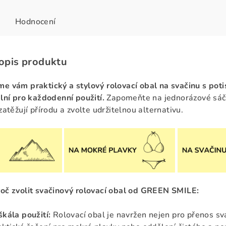
Hodnocení
popis produktu
e vám praktický a stylový rolovací obal na svačinu s pot
ální pro každodenní použití.
Zapomeňte na jednorázové sáč
zatěžují přírodu a zvolte udržitelnou alternativu.
roč zvolit svačinový rolovací obal od GREEN SMILE
:
škála použití:
Rolovací obal je navržen nejen pro přenos sva