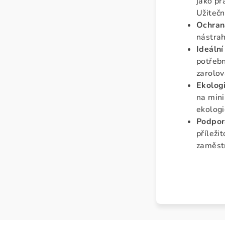
jako pr
Užitečn
Ochrana
nástrah
Ideální
potřebn
zarolo
Ekologi
na mini
ekologi
Podpor
příleži
zaměst