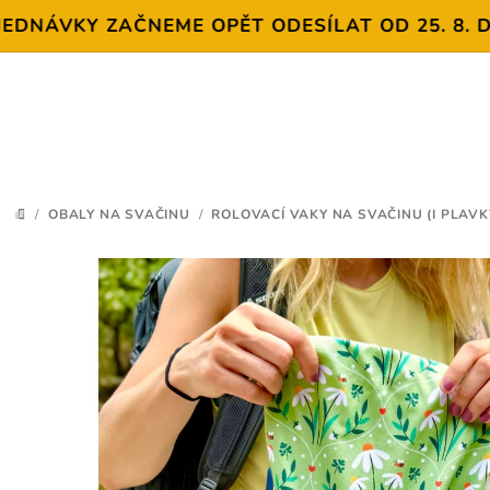
ÁVKY ZAČNEME OPĚT ODESÍLAT OD 25. 8. DĚKUJ
Přejít
na
obsah
/
OBALY NA SVAČINU
/
ROLOVACÍ VAKY NA SVAČINU (I PLAVK
DOMŮ