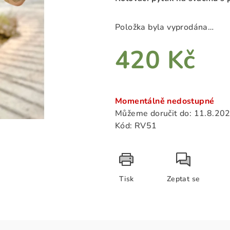
je
0,0
z
Položka byla vyprodána…
5
420 Kč
hvězdiček.
Měrná
cena:
Momentálně nedostupné
Můžeme doručit do:
11.8.20
Kód:
RV51
Tisk
Zeptat se