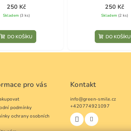
250 Kč
250 Kč
Skladem
(3 ks)
Skladem
(2 ks)
DO KOŠÍKU
DO KOŠÍKU
ormace pro vás
Kontakt
nakupovat
info
@
green-smile.cz
+420774921097
odní podmínky
ínky ochrany osobních
ů