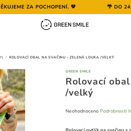
EME ZA POCHOPENÍ. 💚
🌴 DO 24. 8.
Y)
/
ROLOVACÍ OBAL NA SVAČINU - ZELENÁ LOUKA /VELKÝ
GREEN SMILE
Rolovací obal
/velký
Průměrné
Neohodnoceno
Podrobnosti 
hodnocení
produktu
Rolovací pytlík na svačinu s 