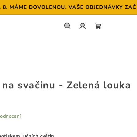
 MÁME DOVOLENOU. VAŠE OBJEDNÁVKY ZAČNEME 
Hledat
Přihlášení
NÁKUPNÍ
KOŠÍK
 na svačinu - Zelená louka
hodnocení
potiskem lučních květin.