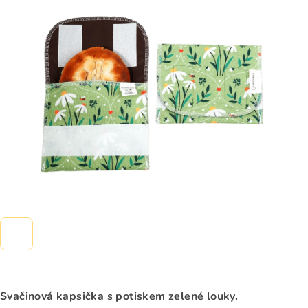
0,0
z
5
hvězdiček.
Svačinová kapsička s potiskem zelené louky.