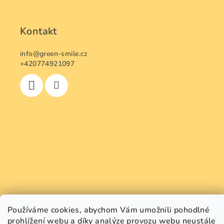
Kontakt
info
@
green-smile.cz
+420774921097
Používáme cookies, abychom Vám umožnili pohodlné
prohlížení webu a díky analýze provozu webu neustále