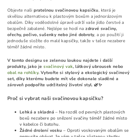
Objevte naši
pratelnou svačinovou kapsičku
, která je
skvělou alternativou k plastovým boxům a jednorázovým
obalům. Díky voděodolné úpravě udrží vaše jídlo čerstvé a
bezpečně zabalené. Nejlépe se hodí na
zdravé svačiny,
ořechy, pečivo, sušenky nebo jiné dobroty
, a po použití ji
jednoduše složíte do malé kapsičky, takže v tašce nezabere
téměř žádné místo.
V tomto designu se zelenou loukou najdete i další
produkty, jako je
svačinový vak
, látkový ubrousek nebo
obal na rohlíky
. Vytvořte si stylový a ekologický svačinový
set, díky kterému budete mít vše dokonale sladěné a
zároveň podpoříte udržitelný životní styl. 🌿✨
Proč si vybrat naši svačinovou kapsičku?
Lehká a skladná
– Na rozdíl od pevných plastových
boxů nezabere po snězení svačiny téměř žádné místo
v kabelce či batohu.
Žádné drolení vosku
– Oproti voskovaným obalům se
nemusíte obávat, že vám v tašce zůstanou zbytky