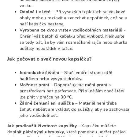
vosku.
Odolná i v létě
– Při vysokých teplotách se voskové
obaly mohou roztavit a zanechat nepořádek, což se u
naší kapsičky nestane.
Vyrobena ze dvou vrstev voděodolných materiálů
-
C
hrání váš batoh či kabelku před vlhkostí. Nemusíte
se tedy bát, že by vám rozmačkané rajče nebo okurka
udělaly nepořádek v tašce.
Jak pečovat o svačinovou kapsičku?
Jednoduché čištění
– Stačí vnitřní stranu otřít
hadříkem nebo vysypat drobky.
Možnost praní
– Doporučujeme
ruční praní
s
prostředkem bez parfemace. Při silnějším znečištění
lze prát v pračce na
30 °C
.
Žádné žehlení ani sušička
– Materiál není třeba
žehlit, nebělit ani vkládat do sušičky, aby se zachovala
jeho voděodolnost.
Jak prodloužit životnost kapsičky -
Kapsičku můžete
doplnit
plátěnými ubrousky
, které pomohou udržet pečivo