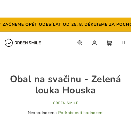
ČNEME OPĚT ODESÍLAT OD 25. 8. DĚKUJEME ZA POCHOPEN
Přejít
na
obsah
NÁKUP
Hledat
Přihlášení
KOŠÍK
Obal na svačinu - Zelená
louka Houska
GREEN SMILE
Průměrné
Neohodnoceno
Podrobnosti hodnocení
hodnocení
produktu
je