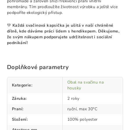
pohromadě a zároveň sníží frekvenci praní vnitřní
membrány. Tím prodloužíte životnost výrobku a ještě více
podpoříte ekologický přístup.
💚
Každá svačinová kapsička je ušitá v naší chráněné
dílně, kde dáváme práci lidem s hendikepem. Děkujeme,
že svým nákupem podporujete udržitelnost i sociální
podnikání!
Doplňkové parametry
Obal na svačinu na
Kategorie
:
housky
Záruka
:
2 roky
Praní
:
ruční, max 30°C
Složení
:
100% polyester
Atestace pro