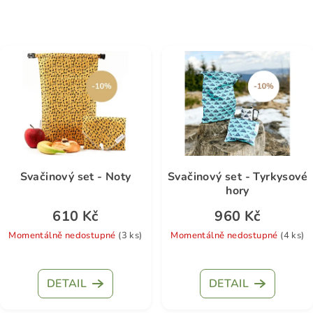
Svačinový set - Noty
Svačinový set - Tyrkysové
hory
610 Kč
960 Kč
Momentálně nedostupné
(3 ks)
Momentálně nedostupné
(4 ks)
Průměrné
hodnocení
DETAIL
DETAIL
produktu
je