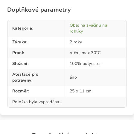
Doplňkové parametry
Obal na svačinu na
Kategorie
:
rohlíky
Záruka
:
2 roky
Praní
:
ruční, max 30°C
Složení
:
100% polyester
Atestace pro
áno
potraviny
:
Rozměr
:
25 x 11 cm
Položka byla vyprodána…