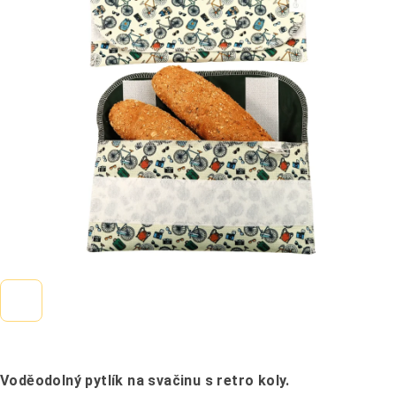
0,0
z
5
hvězdiček.
Voděodolný pytlík na svačinu s retro koly.