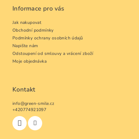
a
Informace pro vás
t
í
Jak nakupovat
Obchodní podmínky
Podmínky ochrany osobních údajů
Napište nám
Odstoupení od smlouvy a vrácení zboží
Moje objednávka
Kontakt
info
@
green-smile.cz
+420774921097