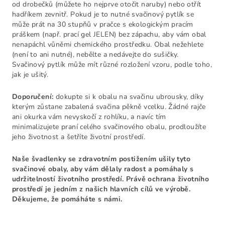
od drobečků (můžete ho nejprve otočit naruby) nebo otřít
hadříkem zevnitř. Pokud je to nutné svačinový pytlík se
může prát na 30 stupňů v pračce s ekologickým pracím
práškem (např. prací gel JELEN) bez zápachu, aby vám obal
nenapáchl vůněmi chemického prostředku. Obal nežehlete
(není to ani nutné), nebělte a nedávejte do sušičky.
Svačinový pytlík může mít různé rozložení vzoru, podle toho,
jak je ušitý.
Doporučení:
dokupte si k obalu na svačinu ubrousky, díky
kterým zůstane zabalená svačina pěkně vcelku. Žádné rajče
ani okurka vám nevyskočí z rohlíku, a navíc tím
minimalizujete praní celého svačinového obalu, prodloužíte
jeho životnost a šetříte životní prostředí.
Naše švadlenky se zdravotním postižením ušily tyto
svačinové obaly, aby vám dělaly radost a pomáhaly s
udržitelností životního prostředí. Právě ochrana životního
prostředí je jedním z našich hlavních cílů ve výrobě.
Děkujeme, že pomáháte s námi.