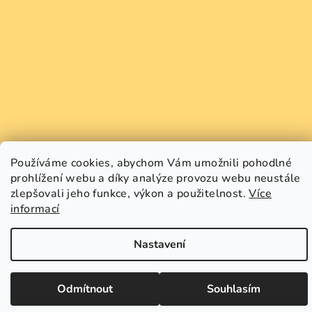
Používáme cookies, abychom Vám umožnili pohodlné
prohlížení webu a díky analýze provozu webu neustále
Copyright 2026
GREEN SMILE
. Všechna práva vyhrazena.
zlepšovali jeho funkce, výkon a použitelnost.
Více
Upravit nastavení cookies
informací
Vytvořil Shoptet
Nastavení
Odmítnout
Souhlasím