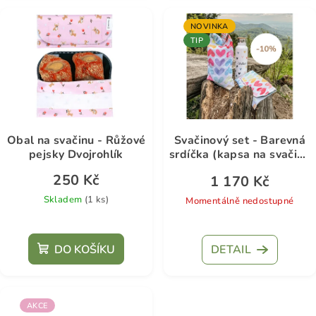
5,0
z
NOVINKA
5
TIP
hvězdiček.
Obal na svačinu - Růžové
Svačinový set - Barevná
pejsky Dvojrohlík
srdíčka (kapsa na svačinu
je dárek)
250 Kč
1 170 Kč
Skladem
(1 ks)
Momentálně nedostupné
DO KOŠÍKU
DETAIL
AKCE