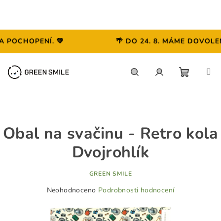
CHOPENÍ. 💚
🌴 DO 24. 8. MÁME DOVOLENOU
Přejít
na
obsah
NÁKUP
Hledat
Přihlášení
KOŠÍK
Obal na svačinu - Retro kola
Dvojrohlík
GREEN SMILE
Průměrné
Neohodnoceno
Podrobnosti hodnocení
hodnocení
produktu
je