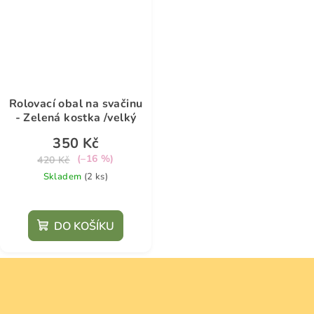
Rolovací obal na svačinu
- Zelená kostka /velký
350 Kč
(–16 %)
420 Kč
Skladem
(2 ks)
DO KOŠÍKU
Z
á
p