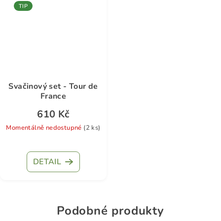
TIP
Svačinový set - Tour de
France
610 Kč
Momentálně nedostupné
(2 ks)
Průměrné
hodnocení
DETAIL
produktu
je
5,0
z
5
Podobné produkty
hvězdiček.