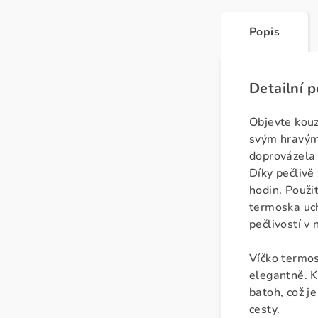
Popis
Detailní 
Objevte kou
svým hravým 
doprovázela 
Díky pečliv
hodin.
Použi
termoska uch
pečlivostí v 
Víčko termo
elegantně. K
batoh,
což je
cesty.