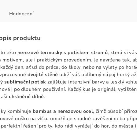
Hodnocení
popis produktu
zlo této
nerezové termosky s potiskem stromů
, která si vá
motivem, ale i praktickým provedením. Je navržena tak, a
každý den, ať už do práce, do školy, nebo na výlety po horác
ě zpracované
dvojité stěně
udrží váš oblíbený nápoj horký až
tý
sublimační potisk
zajišťuje intenzivní barvy a lesklý vzhle
ová i po dlouhém používání. Každý kus je originál, vytiště
naší
chráněné dílně
.
sky kombinuje
bambus a nerezovou ocel
, čímž působí přiro
ovové ouško na víčku umožňuje snadné zavěšení nebo přip
 perfektní řešení pro ty, kdo rádi vyrážejí do hor, do města 