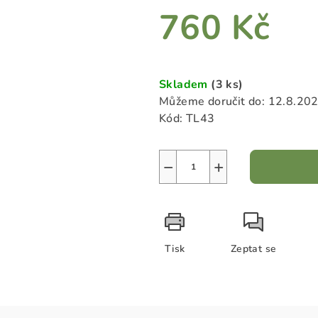
z
760 Kč
5
hvězdiček.
Měrná
cena:
Skladem
(3 ks)
Můžeme doručit do:
12.8.20
Kód:
TL43
−
+
Tisk
Zeptat se