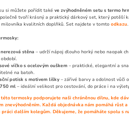
u si můžete pořídit také
ve zvýhodněném setu s termo hr
Společně tvoří krásný a praktický dárkový set, který potěší 
 milovníka kvalitních doplňků. Set najdete v tomto
odkazu
ermosky:
 nerezová stěna
– udrží nápoj dlouho horký nebo naopak ch
 období.
ové víčko s ocelovým ouškem
– praktické, elegantní a sn
itelné na batoh.
ční potisk s motivem lišky
– zářivé barvy a odolnost vůči 
750 ml
– ideální velikost pro cestování, do práce i na výlety
této termosky podporujete naši chráněnou dílnu, kde dáv
ím znevýhodněním. Každá objednávka nám pomáhá růst a
 práci dalším kolegům. Děkujeme, že pomáháte spolu s n