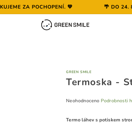
ME ZA POCHOPENÍ. 💚
🌴 DO 24. 8. 
GREEN SMILE
Termoska - S
Průměrné
Neohodnoceno
Podrobnosti 
hodnocení
produktu
Termo láhev s potiskem str
je
0,0