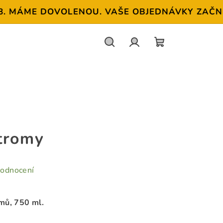
MÁME DOVOLENOU. VAŠE OBJEDNÁVKY ZAČNEME OP
Hledat
Přihlášení
NÁKUPNÍ
KOŠÍK
tromy
hodnocení
omů
, 750 ml.