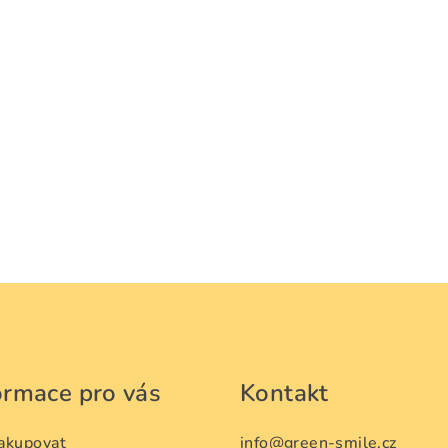
ormace pro vás
Kontakt
nakupovat
info
@
green-smile.cz