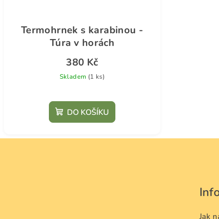
Termohrnek s karabinou -
Túra v horách
380 Kč
Skladem
(1 ks)
DO KOŠÍKU
Z
á
p
Inf
a
Jak 