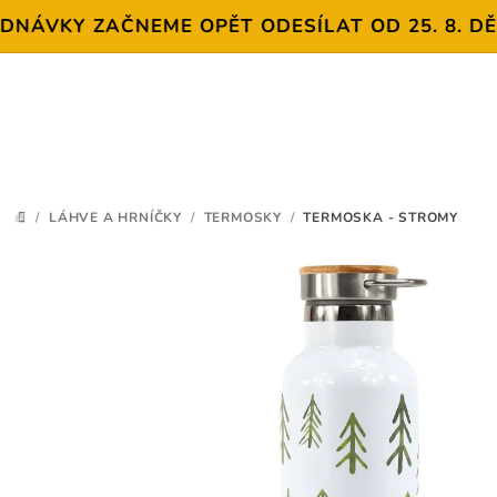
KY ZAČNEME OPĚT ODESÍLAT OD 25. 8. DĚKUJE
Přejít
na
obsah
/
LÁHVE A HRNÍČKY
/
TERMOSKY
/
TERMOSKA - STROMY
DOMŮ