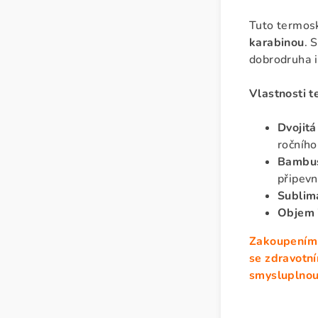
Tuto termosk
karabinou
. 
dobrodruha i
Vlastnosti t
Dvojitá
ročního
Bambus
připevn
Sublima
Objem 
Zakoupením 
se zdravotn
smysluplnou