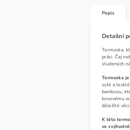
Popis
Detailní 
Termoska, kt
práci. Čaj ne
studených ná
Termoska je 
syté a leskl
bambusu, kte
kovovému ouš
důležité věci
K této term
ve zvýhodně