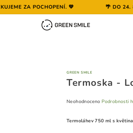
ME ZA POCHOPENÍ. 💚
🌴 DO 24. 8. 
GREEN SMILE
Termoska - L
Průměrné
Neohodnoceno
Podrobnosti 
hodnocení
produktu
Termoláhev 750 ml s květina
je
0,0