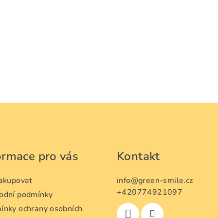
ormace pro vás
Kontakt
nakupovat
info
@
green-smile.cz
+420774921097
odní podmínky
ínky ochrany osobních