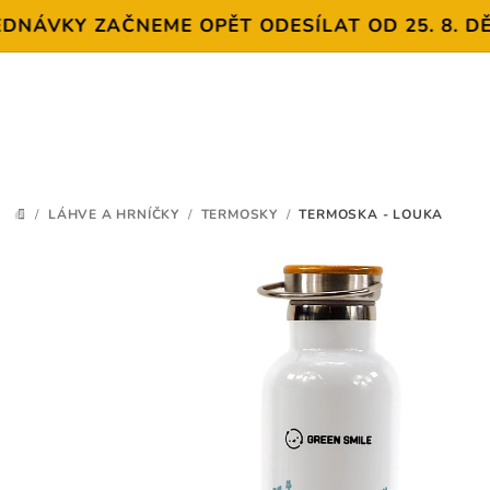
VKY ZAČNEME OPĚT ODESÍLAT OD 25. 8. DĚKUJE
Přejít
na
obsah
/
LÁHVE A HRNÍČKY
/
TERMOSKY
/
TERMOSKA - LOUKA
DOMŮ