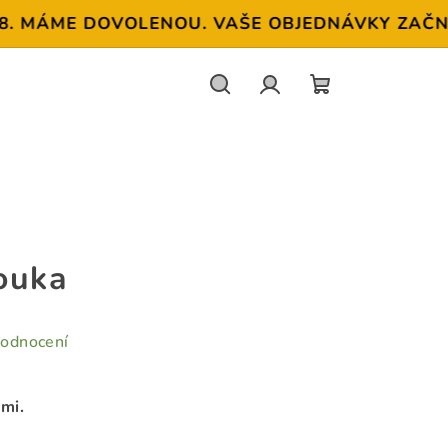
MÁME DOVOLENOU. VAŠE OBJEDNÁVKY ZAČNEME O
Hledat
Přihlášení
NÁKUPNÍ
KOŠÍK
ouka
hodnocení
mi.