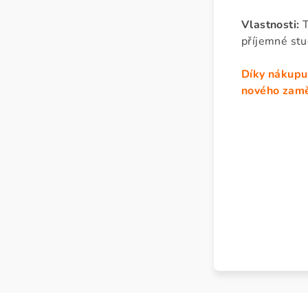
Vlastnosti:
T
příjemné stu
Díky nákupu 
nového zamě