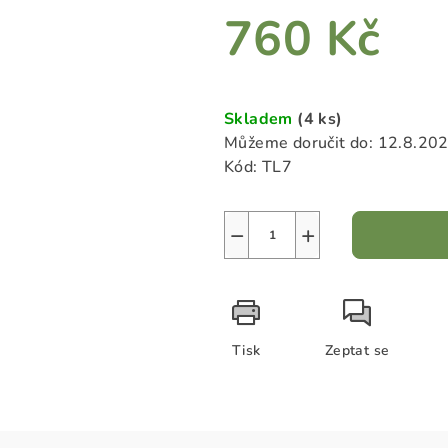
z
760 Kč
5
hvězdiček.
Měrná
cena:
Skladem
(4 ks)
Můžeme doručit do:
12.8.20
Kód:
TL7
−
+
Tisk
Zeptat se