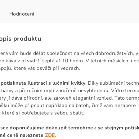
Hodnocení
popis produktu
erá vám bude dělat společnost na všech dobrodružstvích, v
bo káva v ní vydrží teplá až 10 hodin. V letních měsících ji oc
pojů, které vás osvěží při vedrech.
potisknuta ilustrací s lučními kvítky.
Díky sublimační techn
é barvy a při ručním mytí zaručeně nevyblednou. Víčko termol
rý jí dává přírodní, ale zároveň elegantní vzhled. Tato term
ku může připnout například na batoh, čímž vám nezabere m
, které si potřebujete s sebou sbalit.
osce doporučujeme dokoupit termohrnek se stejným potisk
né ceně naleznete
ZDE
.