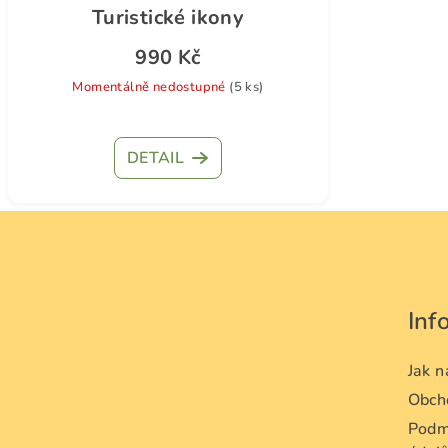
Turistické ikony
990 Kč
Momentálně nedostupné
(5 ks)
DETAIL
Z
á
p
Inf
a
t
Jak 
Obch
í
Podm