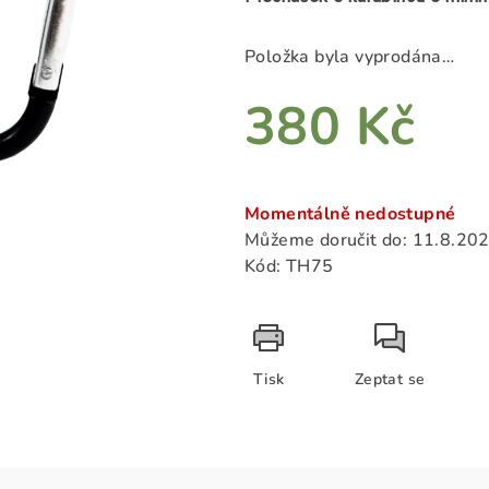
je
0,0
z
Položka byla vyprodána…
5
380 Kč
hvězdiček.
Měrná
cena:
Momentálně nedostupné
Můžeme doručit do:
11.8.20
Kód:
TH75
Tisk
Zeptat se