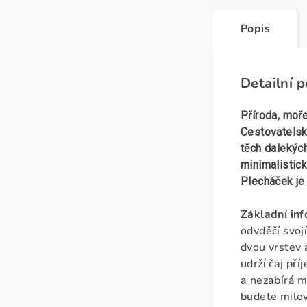
Popis
Detailní 
Příroda, moře
Cestovatelsk
těch dalekýc
minimalistick
Plecháček je
Základní in
odvděčí svoj
dvou vrstev 
udrží čaj př
a nezabírá mí
budete milov