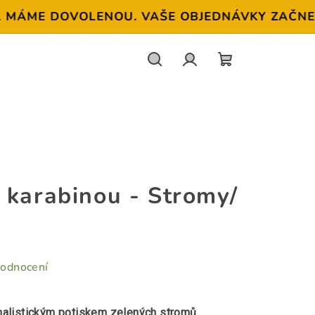
ME DOVOLENOU. VAŠE OBJEDNÁVKY ZAČNEME OPĚT
Hledat
Přihlášení
NÁKUPNÍ
KOŠÍK
 karabinou - Stromy/
hodnocení
malistickým potiskem zelených stromů.