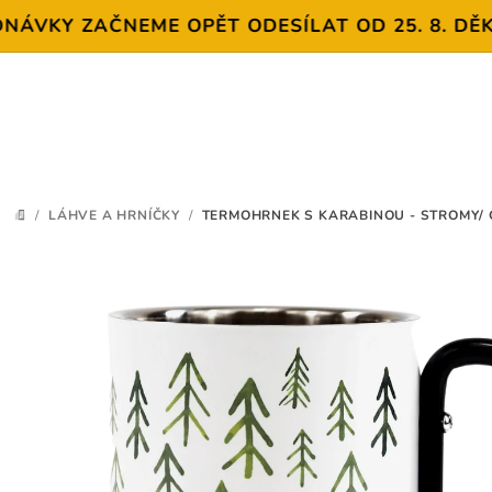
 ZAČNEME OPĚT ODESÍLAT OD 25. 8. DĚKUJEME 
Přejít
na
obsah
/
LÁHVE A HRNÍČKY
/
TERMOHRNEK S KARABINOU - STROMY/
DOMŮ