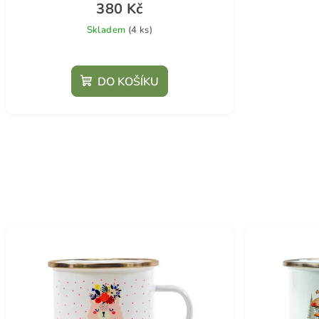
380 Kč
Skladem
(4 ks)
Průměrné
hodnocení
DO KOŠÍKU
produktu
je
5,0
z
5
hvězdiček.