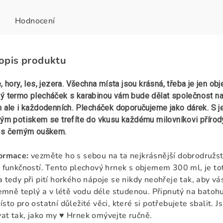
Hodnocení
popis produktu
, hory, les, jezera. Všechna místa jsou krásná, třeba je jen obje
ý termo plecháček s karabinou vám bude dělat společnost na
h ale i každodenních. Plecháček doporučujeme jako dárek. S j
ým potiskem se trefíte do vkusu každému milovníkovi přírody, 
 s černým ouškem.
formace:
vezměte ho s sebou na ta nejkrásnější dobrodružst
í funkčností. Tento plechový hrnek s objemem 300 ml, je tot
a tedy při pití horkého nápoje se nikdy neohřeje tak, aby vá
íjemně teplý a v létě vodu déle studenou. Připnutý na bato
sto pro ostatní důležité věci, které si potřebujete sbalit. Jsm
at tak, jako my ♥ H
rnek omývejte ručně.