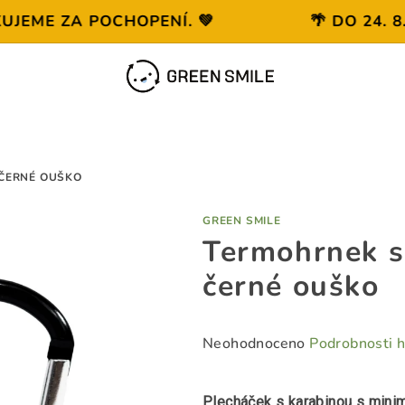
ZA POCHOPENÍ. 💚
🌴 DO 24. 8. MÁ
 ČERNÉ OUŠKO
GREEN SMILE
Termohrnek s
černé ouško
Průměrné
Neohodnoceno
Podrobnosti 
hodnocení
produktu
Plecháček s karabinou s mini