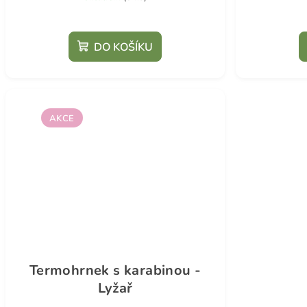
DO KOŠÍKU
AKCE
Termohrnek s karabinou -
Lyžař