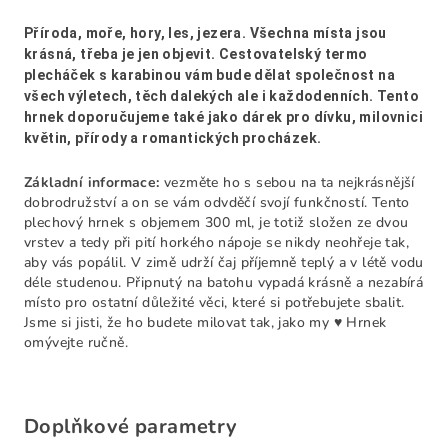
Příroda, moře, hory, les, jezera. Všechna místa jsou
krásná, třeba je jen objevit. Cestovatelský termo
plecháček s karabinou vám bude dělat společnost na
všech výletech, těch dalekých ale i každodenních. Tento
hrnek doporučujeme také jako dárek pro dívku, milovnici
květin, přírody a romantických procházek.
Základní informace:
vezměte ho s sebou na ta nejkrásnější
dobrodružství a on se vám odvděčí svojí funkčností. Tento
plechový hrnek s objemem 300 ml, je totiž složen ze dvou
vrstev a tedy při pití horkého nápoje se nikdy neohřeje tak,
aby vás popálil. V zimě udrží čaj příjemně teplý a v létě vodu
déle studenou. Připnutý na batohu vypadá krásně a nezabírá
místo pro ostatní důležité věci, které si potřebujete sbalit.
Jsme si jisti, že ho budete milovat tak, jako my ♥ H
rnek
omývejte ručně.
Doplňkové parametry