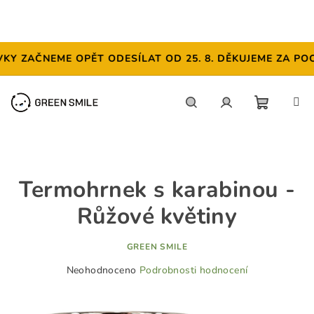
ZAČNEME OPĚT ODESÍLAT OD 25. 8. DĚKUJEME ZA POCHOP
Přejít
na
obsah
NÁKUP
Hledat
Přihlášení
KOŠÍK
Termohrnek s karabinou -
Růžové květiny
GREEN SMILE
Průměrné
Neohodnoceno
Podrobnosti hodnocení
hodnocení
produktu
je