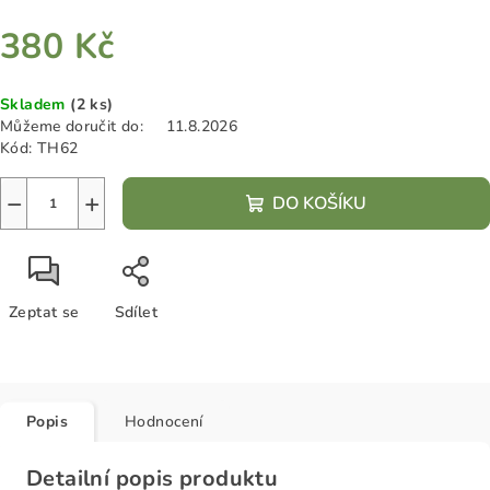
380 Kč
Měrná
Skladem
(2 ks)
cena:
Můžeme doručit do:
11.8.2026
Kód:
TH62
−
+
DO KOŠÍKU
Zeptat se
Sdílet
Popis
Hodnocení
Detailní popis produktu