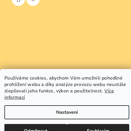
Používáme cookies, abychom Vám umožnili pohodlné
prohlížení webu a díky analýze provozu webu neustále
zlepšovali jeho funkce, výkon a použitelnost.
Více
Copyright 2026
GREEN SMILE
. Všechna práva vyhrazena.
Upravit nastavení cookies
informací
Vytvořil Shoptet
Nastavení