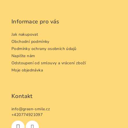
á
p
a
Informace pro vás
t
í
Jak nakupovat
Obchodní podmínky
Podmínky ochrany osobních údajů
Napište nám
Odstoupení od smlouvy a vrácení zboží
Moje objednávka
Kontakt
info
@
green-smile.cz
+420774921097