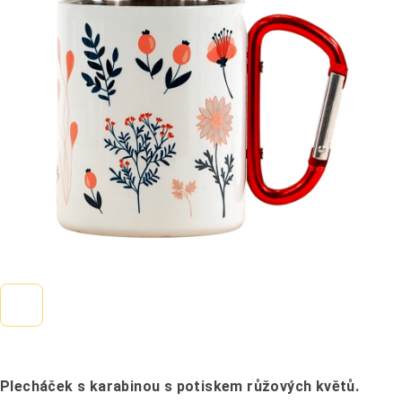
0,0
z
5
hvězdiček.
Plecháček s karabinou s potiskem růžových květů.