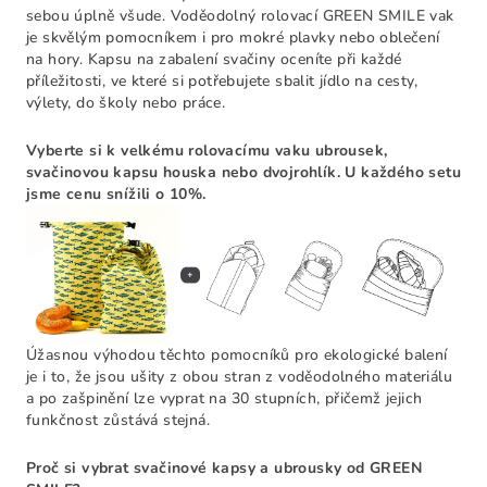
sebou úplně všude. Voděodolný rolovací GREEN SMILE vak
je skvělým pomocníkem i pro mokré plavky nebo oblečení
na hory. Kapsu na zabalení svačiny oceníte při každé
příležitosti, ve které si potřebujete sbalit jídlo na cesty,
výlety, do školy nebo práce.
Vyberte si k velkému rolovacímu vaku ubrousek,
svačinovou kapsu houska nebo dvojrohlík.
U každého setu
jsme cenu snížili o 10%.
Úžasnou výhodou těchto pomocníků pro ekologické balení
je i to, že jsou ušity z obou stran z voděodolného materiálu
a po zašpinění lze vyprat na 30 stupních, přičemž jejich
funkčnost zůstává stejná.
Proč si vybrat svačinové kapsy a ubrousky od GREEN