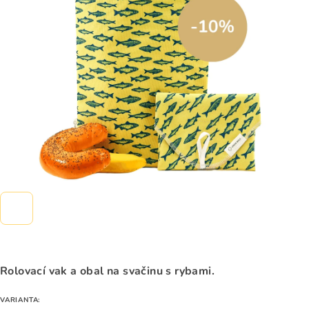
5
hvězdiček.
Rolovací vak a obal na svačinu s rybami.
VARIANTA: