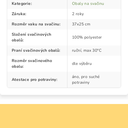
Kategorie
:
Obaly na svačinu
Záruka
:
2 roky
Rozměr vaku na svačinu
:
37x25 cm
Složení svačinových
100% polyester
obalů
:
Praní svačinových obalů
:
ruční, max 30°C
Rozměr svačinového
dle výběru
obalu
:
áno, pro suché
Atestace pro potraviny
:
potraviny
Z
á
p