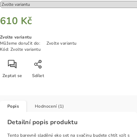
610 Kč
Měrná
Zvolte variantu
cena:
Můžeme doručit do:
Zvolte variantu
Kód:
Zvolte variantu
Zeptat se
Sdílet
Popis
Hodnocení (1)
Detailní popis produktu
Tento barevně sladěný eko set na svačinu budete chtít vzít s