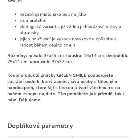
SMILE?
nezabírají místo jako box na jídlo
jsou pratelné
ekologická varianta, již žádná jednorázové sáčky a
ubrousky
jejich používání je vysoce návykové a způsobuje
radost během celého dne :)
Rozměry:
rolvak:
37x25 cm,
houska:
16x14 cm,
dvojrohlík:
25x11 cm,
ubrousek:
37x37 cm.
Koupí produktů značky GREEN SMILE podporujete
sociální podnik, který zaměstnává osoby s tělesným
handicapem, které šijí s láskou a tvoří všechno, co na
našem eshopu najdete. Tím pomáháte jak přírodě, tak i
nám. Děkujeme.
Doplňkové parametry