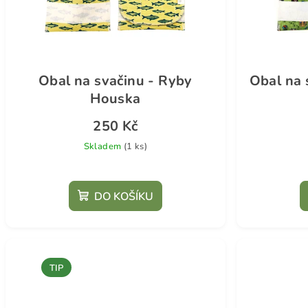
s
p
r
Obal na svačinu - Ryby
Obal na 
o
Houska
d
250 Kč
u
Skladem
(1 ks)
k
t
DO KOŠÍKU
ů
TIP