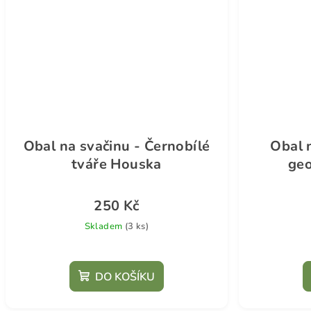
Obal na svačinu - Černobílé
Obal 
tváře Houska
ge
250 Kč
Skladem
(3 ks)
DO KOŠÍKU