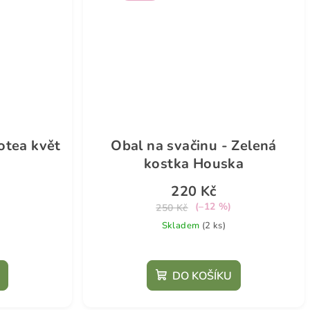
otea květ
Obal na svačinu - Zelená
kostka Houska
220 Kč
(–12 %)
250 Kč
Skladem
(2 ks)
DO KOŠÍKU