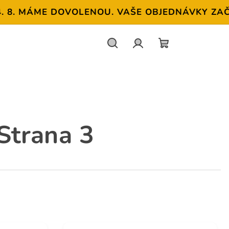
8. MÁME DOVOLENOU. VAŠE OBJEDNÁVKY ZAČNEME
Hledat
Přihlášení
NÁKUPNÍ
KOŠÍK
 Strana 3