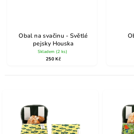
Obal na svačinu - Světlé
Ob
pejsky Houska
Skladem
(2 ks)
250 Kč
V
ý
p
i