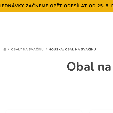
NÁVKY ZAČNEME OPĚT ODESÍLAT OD 25. 8. DĚKU
Přejít
na
obsah
/
OBALY NA SVAČINU
/
HOUSKA: OBAL NA SVAČINU
DOMŮ
Obal na