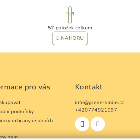
S
1
3
t
r
52
položek celkem
O
á
v
n
NAHORU
k
l
o
á
v
d
á
a
n
c
í
ormace pro vás
Kontakt
í
p
nakupovat
info
@
green-smile.cz
r
+420774921097
odní podmínky
v
ínky ochrany osobních
k
ů
y
šte nám