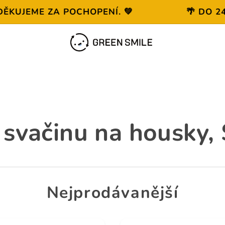
JEME ZA POCHOPENÍ. 💚
🌴 DO 24. 
 svačinu na housky
,
Nejprodávanější