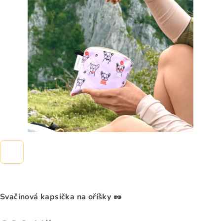
z
5
hvězdiček.
Svačinová kapsička na oříšky
🥜