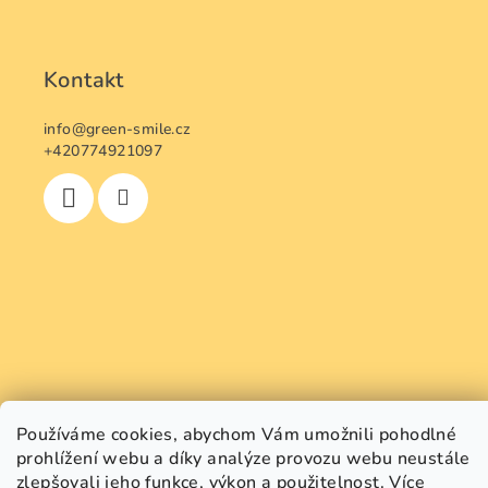
Kontakt
info
@
green-smile.cz
+420774921097
Používáme cookies, abychom Vám umožnili pohodlné
prohlížení webu a díky analýze provozu webu neustále
zlepšovali jeho funkce, výkon a použitelnost.
Více