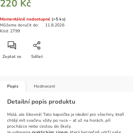
220 Kč
Měrná
Momentálně nedostupné
(>5 ks)
cena:
Můžeme doručit do:
11.8.2026
Kód:
2799
Zeptat se
Sdílet
Popis
Hodnocení
Detailní popis produktu
Malá, ale šikovná! Tato kapsička je ideální pro všechny, kteří
chtějí mít svačinu vždy po ruce – ať už na horách, při
procházce nebo cestou do školy.
Je vybavena
praktickým zipem
, který bezpečně udrží vaše