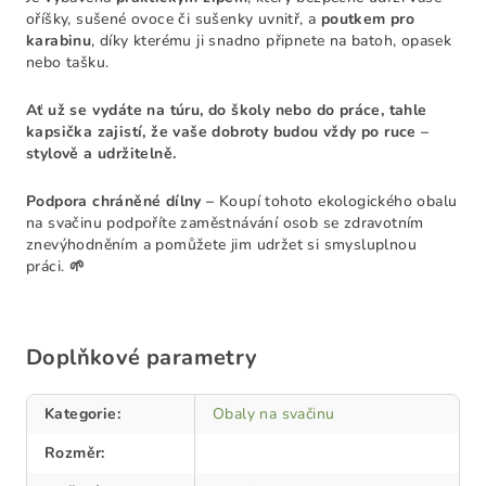
oříšky, sušené ovoce či sušenky uvnitř, a
poutkem pro
karabinu
, díky kterému ji snadno připnete na batoh, opasek
nebo tašku.
Ať už se vydáte na túru, do školy nebo do práce, tahle
kapsička zajistí, že vaše dobroty budou vždy po ruce –
stylově a udržitelně.
Podpora chráněné dílny –
Koupí tohoto ekologického obalu
na svačinu podpoříte zaměstnávání osob se zdravotním
znevýhodněním a pomůžete jim udržet si smysluplnou
práci.
🌱
Doplňkové parametry
Kategorie
:
Obaly na svačinu
Rozměr
: