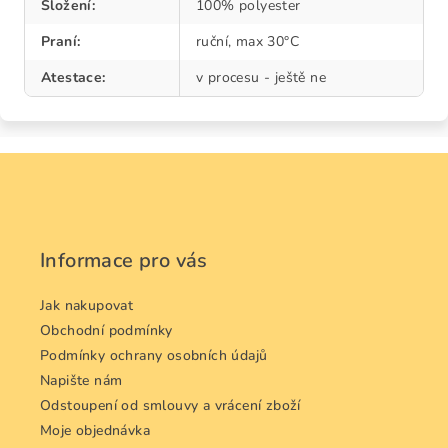
Složení
:
100% polyester
Praní
:
ruční, max 30°C
Atestace
:
v procesu - ještě ne
Z
á
p
a
Informace pro vás
t
í
Jak nakupovat
Obchodní podmínky
Podmínky ochrany osobních údajů
Napište nám
Odstoupení od smlouvy a vrácení zboží
Moje objednávka