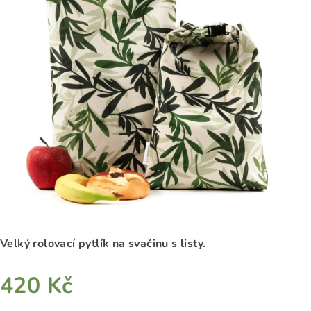
0,0
z
5
hvězdiček.
Velký rolovací pytlík na svačinu s listy.
420 Kč
Měrná