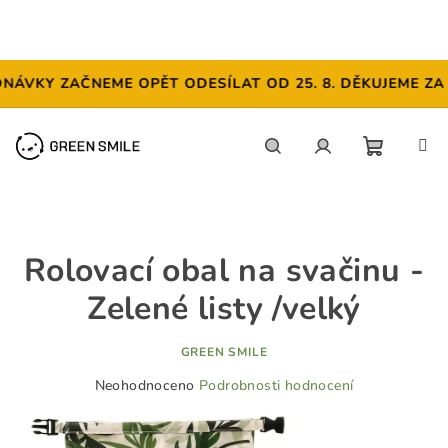
ÁVKY ZAČNEME OPĚT ODESÍLAT OD 25. 8. DĚKUJEME ZA P
Přejít
na
obsah
NÁKUP
Hledat
Přihlášení
KOŠÍK
Rolovací obal na svačinu -
Zelené listy /velký
GREEN SMILE
Průměrné
Neohodnoceno
Podrobnosti hodnocení
hodnocení
produktu
je