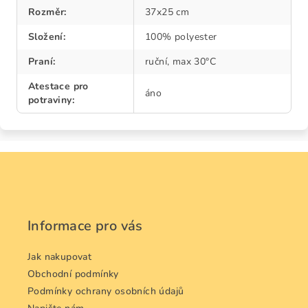
Rozměr
:
37x25 cm
Složení
:
100% polyester
Praní
:
ruční, max 30°C
Atestace pro
áno
potraviny
:
Z
á
p
a
Informace pro vás
t
í
Jak nakupovat
Obchodní podmínky
Podmínky ochrany osobních údajů