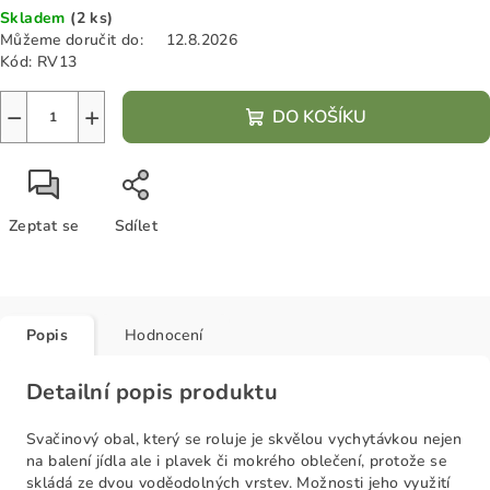
Skladem
(2 ks)
cena:
Můžeme doručit do:
12.8.2026
Kód:
RV13
−
+
DO KOŠÍKU
Zeptat se
Sdílet
Popis
Hodnocení
Detailní popis produktu
Svačinový obal, který se roluje je skvělou vychytávkou nejen
na balení jídla ale i plavek či mokrého oblečení, protože se
skládá ze dvou voděodolných vrstev. Možnosti jeho využití