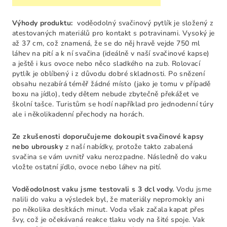
Výhody produktu:
voděodolný svačinový pytlík je složený z
atestovaných materiálů pro kontakt s potravinami. Vysoký je
až 37 cm, což znamená, že se do něj hravě vejde 750 ml
láhev na pití a k ní svačina (ideálně v naší svačinové kapse)
a ještě i kus ovoce nebo něco sladkého na zub. Rolovací
pytlík je oblíbený i z důvodu dobré skladnosti. Po snězení
obsahu nezabírá téměř žádné místo (jako je tomu v případě
boxu na jídlo), tedy dětem nebude zbytečně překážet ve
školní tašce. Turistům se hodí například pro jednodenní túry
ale i několikadenní přechody na horách.
Ze zkušenosti doporučujeme dokoupit svačinové kapsy
nebo ubrousky
z naší nabídky, protože takto zabalená
svačina se vám uvnitř vaku nerozpadne. Následně do vaku
vložte ostatní jídlo, ovoce nebo láhev na pití
.
Voděodolnost vaku jsme testovali s 3 dcl vody.
Vodu jsme
nalili do vaku a výsledek byl, že materiály nepromokly ani
po několika desítkách minut. Voda však začala kapat přes
švy, což je očekávaná reakce tlaku vody na šité spoje. Vak