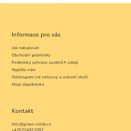
Z
á
p
a
Informace pro vás
t
í
Jak nakupovat
Obchodní podmínky
Podmínky ochrany osobních údajů
Napište nám
Odstoupení od smlouvy a vrácení zboží
Moje objednávka
Kontakt
info
@
green-smile.cz
+420774921097