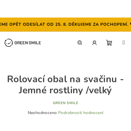
 OPĚT ODESÍLAT OD 25. 8. DĚKUJEME ZA POCHOPENÍ. 💚
Přejít
na
obsah
NÁKUP
Hledat
Přihlášení
KOŠÍK
Rolovací obal na svačinu -
Jemné rostliny /velký
GREEN SMILE
Průměrné
Neohodnoceno
Podrobnosti hodnocení
hodnocení
produktu
je