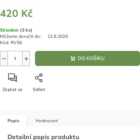
420 Kč
Měrná
Skladem
(3 ks)
cena:
Můžeme doručit do:
12.8.2026
Kód:
RV56
−
+
DO KOŠÍKU
Zeptat se
Sdílet
Popis
Hodnocení
Detailní popis produktu