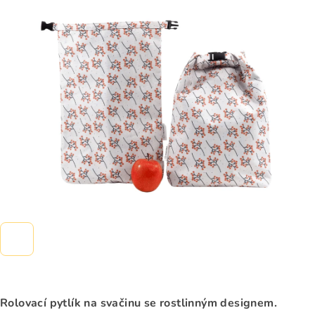
0,0
z
5
hvězdiček.
Rolovací pytlík na svačinu se rostlinným designem.