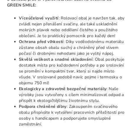
GREEN SMILE:
Víceúčelové využití
: Rolovací obal je navržen tak, aby
zvládl nejen přenášení svačiny, ale také uskladnění
mokrých plavek nebo oddělení čistého a použitého
oblečení. Je to praktický pomocník pro každý den!
Ochrana před vlhkostí
: Díky voděodolnému materiálu
zůstane obsah obalu suchý a chráněný před vlivem
počasí či drobnými nehodami jako je vylitý nápoj.
Skvělá velikost a snadné skladování
: Obal poskytuje
dostatek místa pro každodenní potřeby a po srolování
se promění v kompaktní tvar, který si najde místo
všude. V srolované podobě navíc pojme i termosku o
objemu 750 ml!
Ekologicky a zdravotně bezpečné materiály
: Naše
výrobky jsou vytvořeny s cílem minimalizovat odpad a
přispět k ekologičtějšímu životnímu stylu.
Podpora chráněné dílny
: Zakoupením svačinového
obalu přispíváte k vytváření pracovních příležitostí pro
osoby s handicapem a podporujete smysluplné
zaměstnání.