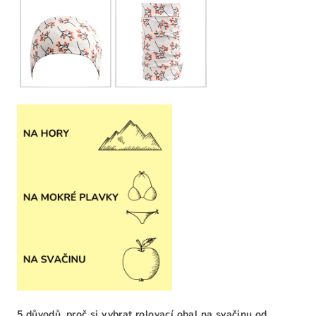
5 důvodů, proč si vybrat rolovací obal na svačinu od