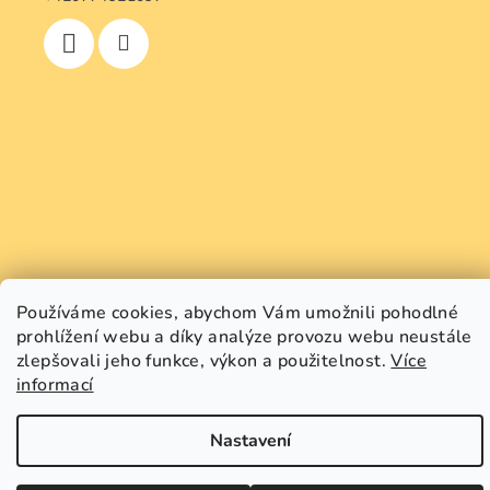
Používáme cookies, abychom Vám umožnili pohodlné
prohlížení webu a díky analýze provozu webu neustále
zlepšovali jeho funkce, výkon a použitelnost.
Více
informací
Copyright 2026
GREEN SMILE
. Všechna práva vyhrazena.
Upravit nastavení cookies
Nastavení
Vytvořil Shoptet