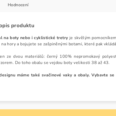
Hodnocení
popis produktu
l na boty nebo i cyklistické tretry
je skvělým pomocníkem
 na hory a bojujete se zašpiněnými botami, které pak vkládá
žen ze dvou materiálů: černý 100% nepromokavý polyeste
vzorem.
Do toho obalu se vejdou boty velikosti 38 až 43.
designu máme také svačinové vaky a obaly. Vybavte se 