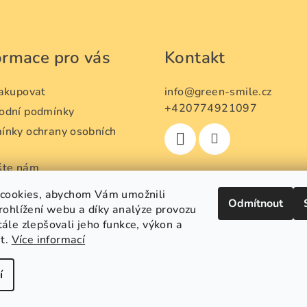
ormace pro vás
Kontakt
nakupovat
info
@
green-smile.cz
+420774921097
odní podmínky
ínky ochrany osobních
ů
šte nám
oupení od smlouvy a
cookies, abychom Vám umožnili
Odmítnout
ní zboží
rohlížení webu a díky analýze provozu
 objednávka
le zlepšovali jeho funkce, výkon a
st.
Více informací
í
Copyright 2026
G