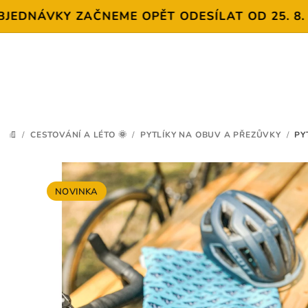
DNÁVKY ZAČNEME OPĚT ODESÍLAT OD 25. 8. DĚ
Přejít
na
obsah
/
CESTOVÁNÍ A LÉTO 🌞
/
PYTLÍKY NA OBUV A PŘEZŮVKY
/
PY
DOMŮ
NOVINKA