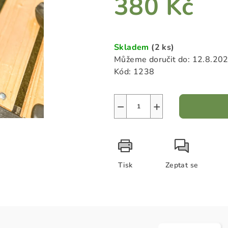
380 Kč
5
hvězdiček.
Měrná
cena:
Skladem
(2 ks)
Můžeme doručit do:
12.8.20
Kód:
1238
−
+
Tisk
Zeptat se