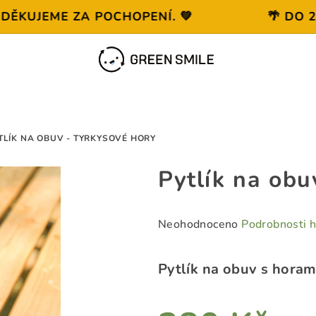
KUJEME ZA POCHOPENÍ. 💚
🌴 DO 24.
TLÍK NA OBUV - TYRKYSOVÉ HORY
Pytlík na obu
Průměrné
Neohodnoceno
Podrobnosti 
hodnocení
produktu
Pytlík na obuv s horam
je
0,0
z