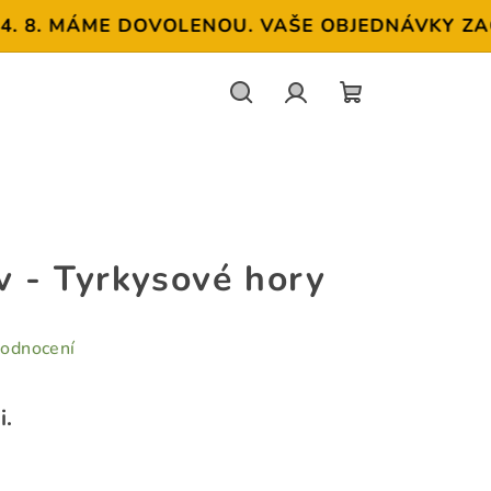
 8. MÁME DOVOLENOU. VAŠE OBJEDNÁVKY ZAČNE
Hledat
Přihlášení
NÁKUPNÍ
KOŠÍK
v - Tyrkysové hory
hodnocení
i.