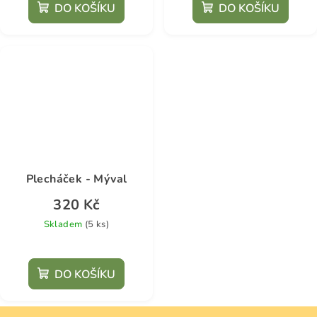
DO KOŠÍKU
DO KOŠÍKU
Plecháček - Mýval
320 Kč
Skladem
(5 ks)
DO KOŠÍKU
Z