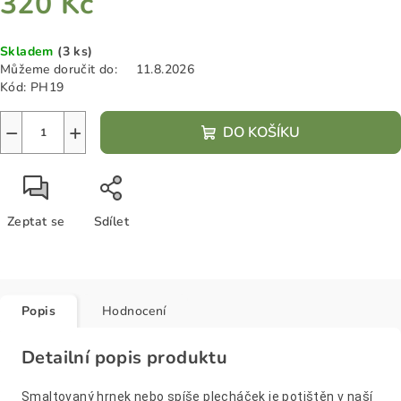
320 Kč
Měrná
Skladem
(3 ks)
cena:
Můžeme doručit do:
11.8.2026
Kód:
PH19
−
+
DO KOŠÍKU
Zeptat se
Sdílet
Popis
Hodnocení
Detailní popis produktu
Smaltovaný hrnek nebo spíše plecháček je potištěn v naší