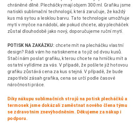
chráněné dílně.
Plecháčky mají objem 300 ml. Grafiku jsme
natiskli sublimační technologií, která zaručuje, že každý
kus má sytou a lesklou barvu. Tato technologie umožňuje
mytí v myčce na nádobí, ale pokud chcete, aby plecháček
zůstal dlouhodobě jako nový, doporučujeme ruční mytí.
POTISK NA ZAKÁZKU:
chcete mít na plecháčku vlastní
design? Rádi vám ho natiskneme a to již od dvou kusů.
Stačí nám poslat grafiku, kterou chcete na hrníčku mít a
ostatní vyřídíme za vás. V případě, že pošlete již hotovou
grafiku zůstává cena za kus stejná. V případě, že bude
zapotřebí zásah grafika, cena se určí podle časové
náročnosti práce.
Díky nákupu sublimačních strojů na potisk plecháčků a
termosek jsme dokázali zaměstnat nového člena týmu
se zdravotním znevýhodněním. Děkujeme za nákup i
podporu.