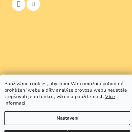
Používáme cookies, abychom Vám umožnili pohodlné
prohlížení webu a díky analýze provozu webu neustále
zlepšovali jeho funkce, výkon a použitelnost.
Více
Copyright 2026
GREEN SMILE
. Všechna práva vyhrazena.
Upravit nastavení cookies
informací
Vytvořil Shoptet
Nastavení