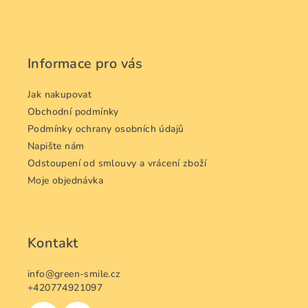
á
p
a
Informace pro vás
t
í
Jak nakupovat
Obchodní podmínky
Podmínky ochrany osobních údajů
Napište nám
Odstoupení od smlouvy a vrácení zboží
Moje objednávka
Kontakt
info
@
green-smile.cz
+420774921097