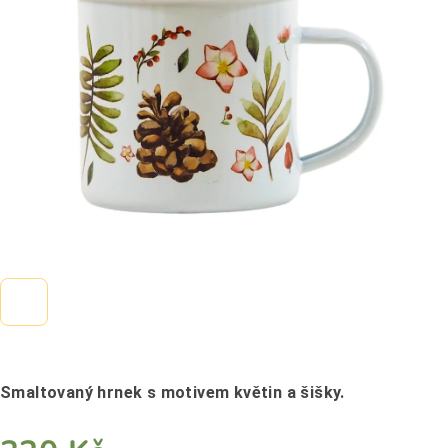
5
hvězdiček.
Smaltovaný hrnek s motivem květin a šišky.