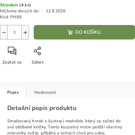
Skladem
(4 ks)
cena:
Můžeme doručit do:
12.8.2026
Kód:
PH69
−
+
DO KOŠÍKU
Zeptat se
Sdílet
Popis
Hodnocení
Detailní popis produktu
Smaltovaný hrnek s ilustrací medvěda, který se začetl do
své oblíbené knížky. Tento k
ouzelný motiv potěší všechny
milovníky zvířat, příběhů a tichých chvil pro sebe.