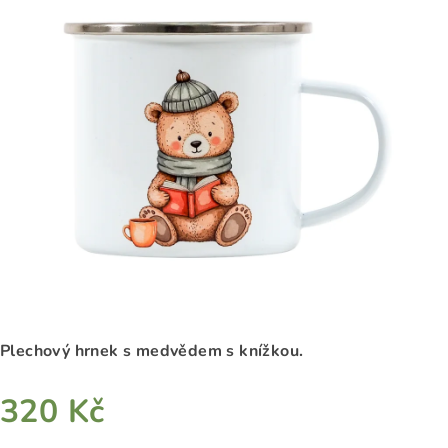
0,0
z
5
hvězdiček.
Plechový hrnek s m
edvědem s knížkou.
320 Kč
Měrná