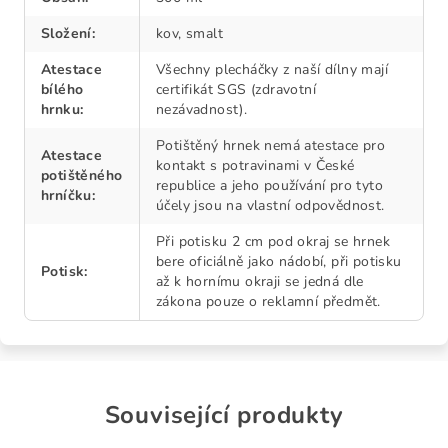
Složení
:
kov, smalt
Atestace
Všechny plecháčky z naší dílny mají
bílého
certifikát SGS (zdravotní
hrnku
:
nezávadnost).
Potištěný hrnek nemá atestace pro
Atestace
kontakt s potravinami v České
potištěného
republice a jeho používání pro tyto
hrníčku
:
účely jsou na vlastní odpovědnost.
Při potisku 2 cm pod okraj se hrnek
bere oficiálně jako nádobí, při potisku
Potisk
:
až k hornímu okraji se jedná dle
zákona pouze o reklamní předmět.
Související produkty