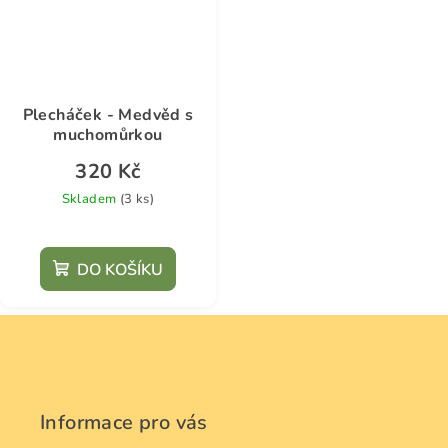
Plecháček - Medvěd s
muchomůrkou
320 Kč
Skladem
(3 ks)
DO KOŠÍKU
Z
á
p
a
Informace pro vás
t