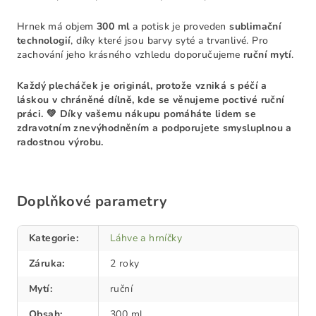
Hrnek má objem
300 ml
a potisk je proveden
sublimační
technologií
, díky které jsou barvy syté a trvanlivé. Pro
zachování jeho krásného vzhledu doporučujeme
ruční mytí
.
Každý plecháček je originál, protože vzniká s péčí a
láskou v chráněné dílně, kde se věnujeme poctivé ruční
práci. 💚
Díky vašemu nákupu pomáháte lidem se
zdravotním znevýhodněním a podporujete smysluplnou a
radostnou výrobu.
Doplňkové parametry
Kategorie
:
Láhve a hrníčky
Záruka
:
2 roky
Mytí
:
ruční
Obsah
:
300 ml