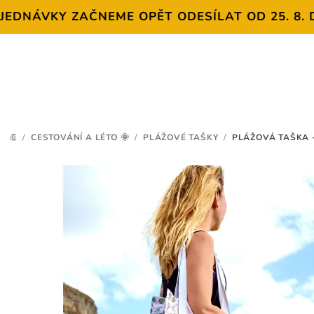
NÁVKY ZAČNEME OPĚT ODESÍLAT OD 25. 8. DĚK
Přejít
na
obsah
/
CESTOVÁNÍ A LÉTO 🌞
/
PLÁŽOVÉ TAŠKY
/
PLÁŽOVÁ TAŠKA 
DOMŮ