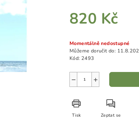
z
5
820 Kč
hvězdiček.
Měrná
cena:
Momentálně nedostupné
Můžeme doručit do:
11.8.20
Kód:
2493
−
+
Tisk
Zeptat se