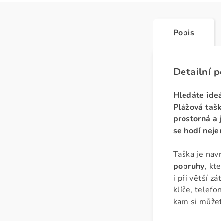
Popis
Detailní 
Hledáte ideá
Plážová tašk
prostorná a 
se hodí neje
Taška je nav
popruhy
, kt
i při větší zá
klíče, telef
kam si můžet