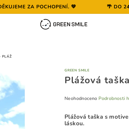
UJEME ZA POCHOPENÍ. 💚
🌴 DO 24. 
- PLÁŽ
GREEN SMILE
Plážová taška
Průměrné
Neohodnoceno
Podrobnosti 
hodnocení
produktu
Plážová taška s motivem
je
láskou.
0,0