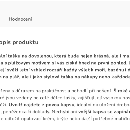
Hodnocení
popis produktu
lní tašku na dovolenou, která bude nejen krásná, ale i m
a s plážovým motivem si vás získá hned na první pohled. 
její svěží letní vzhled rozzáří každý výlet k moři, bazénu i
n na pláž, ale i jako stylová taška na nákupy nebo každode
ržena s důrazem na praktičnost a pohodlí při nošení.
Široké
eré jsou vedeny po celé délce tašky, zajišťují její vysokou n
těži.
Uvnitř najdete zipovou kapsu
, ideální na uložení drobn
on, peněženka či doklady. Nechybí ani
vnější kapsa se zapíná
e odložit opalovací krém, brýle nebo další potřebné maličko