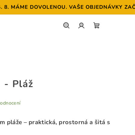
8. MÁME DOVOLENOU. VAŠE OBJEDNÁVKY ZAČNEM
Hledat
Přihlášení
NÁKUPNÍ
KOŠÍK
 - Pláž
hodnocení
 pláže – praktická, prostorná a šitá s