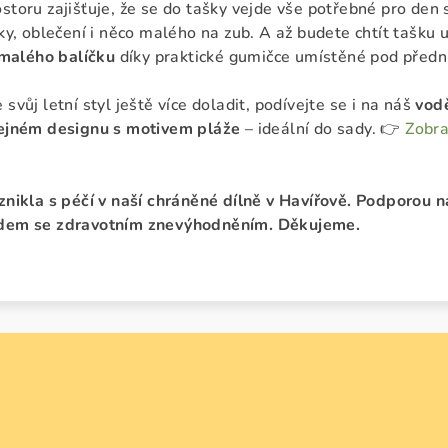
storu zajišťuje, že se do tašky vejde vše potřebné pro den 
vky, oblečení i něco malého na zub. A až budete chtít tašku 
 malého balíčku
díky praktické gumičce umístěné pod předn
svůj letní styl ještě více doladit, podívejte se i na náš
vod
tejném designu s motivem pláže
– ideální do sady. 👉
Zobra
znikla s péčí v naší chráněné dílně v Havířově. Podporou n
dem se zdravotním znevýhodněním. Děkujeme.