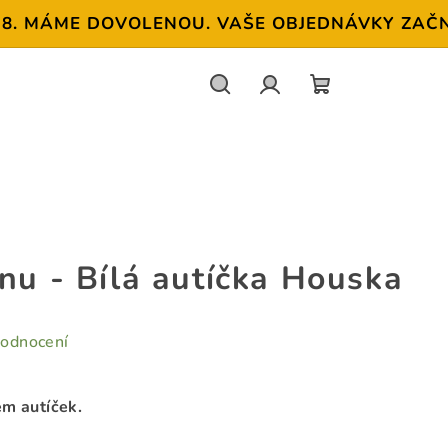
 MÁME DOVOLENOU. VAŠE OBJEDNÁVKY ZAČNEME O
Hledat
Přihlášení
NÁKUPNÍ
KOŠÍK
nu - Bílá autíčka Houska
hodnocení
em autíček.