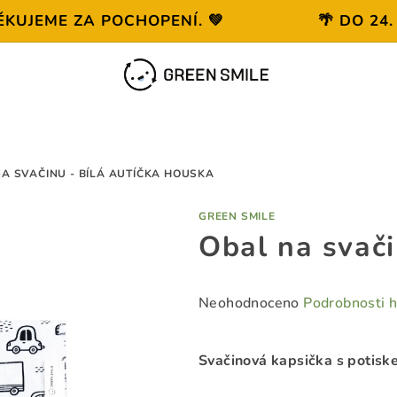
ME ZA POCHOPENÍ. 💚
🌴 DO 24. 8.
A SVAČINU - BÍLÁ AUTÍČKA HOUSKA
GREEN SMILE
Obal na svači
Průměrné
Neohodnoceno
Podrobnosti 
hodnocení
produktu
Svačinová kapsička s potisk
je
0,0