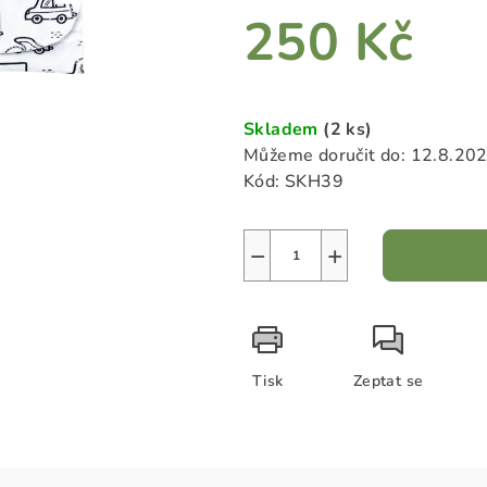
z
250 Kč
5
hvězdiček.
Měrná
cena:
Skladem
(2 ks)
Můžeme doručit do:
12.8.20
Kód:
SKH39
−
+
Tisk
Zeptat se