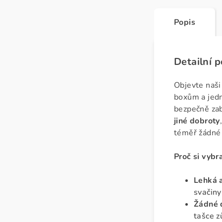
Popis
Detailní 
Objevte naš
boxům a jedn
bezpečně zab
jiné dobroty
téměř žádné
Proč si vybr
Lehká 
svačiny
Žádné 
tašce z