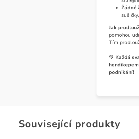
silnějš
Žádné ž
sušičky
Jak prodlouž
pomohou udrž
Tím prodlouž
💚
Každá sva
hendikepem.
podnikání!
Související produkty