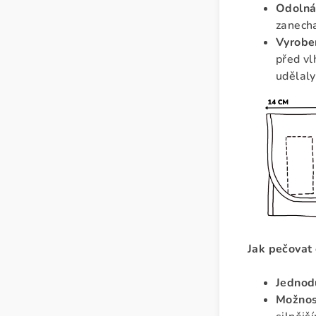
Odolná 
zanecha
Vyrobe
před vl
udělaly
Jak pečovat
Jednod
Možnos