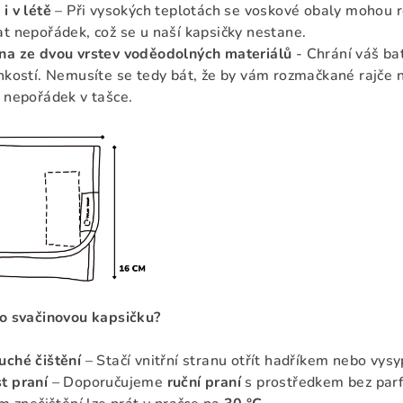
i v létě
– Při vysokých teplotách se voskové obaly mohou r
t nepořádek, což se u naší kapsičky nestane.
na ze dvou vrstev voděodolných materiálů
- C
hrání váš ba
hkostí. Nemusíte se tedy bát, že by vám rozmačkané rajče 
 nepořádek v tašce.
 o svačinovou kapsičku?
uché čištění
– Stačí vnitřní stranu otřít hadříkem nebo vysy
t praní
– Doporučujeme
ruční praní
s prostředkem bez parf