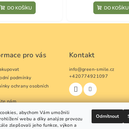
DO KOŠÍKU
DO KOŠÍKU
ormace pro vás
Kontakt
nakupovat
info
@
green-smile.cz
+420774921097
odní podmínky
ínky ochrany osobních
ů
šte nám
oupení od smlouvy a
cookies, abychom Vám umožnili
Odmítnout
ní zboží
rohlížení webu a díky analýze provozu
 objednávka
le zlepšovali jeho funkce, výkon a