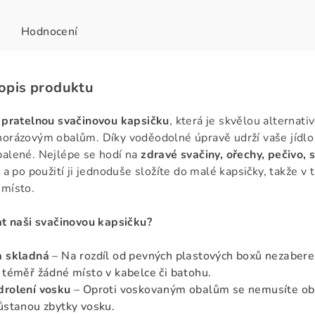
Hodnocení
popis produktu
i
pratelnou svačinovou kapsičku
, která je skvělou alternat
orázovým obalům. Díky voděodolné úpravě udrží vaše jídlo
alené. Nejlépe se hodí na
zdravé svačiny, ořechy, pečivo,
, a po použití ji jednoduše složíte do malé kapsičky, takže v
 místo.
at naši svačinovou kapsičku?
a skladná
– Na rozdíl od pevných plastových boxů nezabere
 téměř žádné místo v kabelce či batohu.
drolení vosku
– Oproti voskovaným obalům se nemusíte ob
ůstanou zbytky vosku.