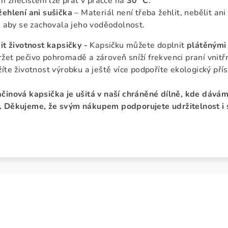
ím znečištění lze prát v pračce na
30 °C
.
ehlení ani sušička
– Materiál není třeba žehlit, nebělit ani
, aby se zachovala jeho voděodolnost.
it životnost kapsičky -
Kapsičku můžete doplnit
plátěnými
et pečivo pohromadě a zároveň sníží frekvenci praní vnit
íte životnost výrobku a ještě více podpoříte ekologický přís
činová kapsička je ušitá v naší chráněné dílně, kde dávám
 Děkujeme, že svým nákupem podporujete udržitelnost i s