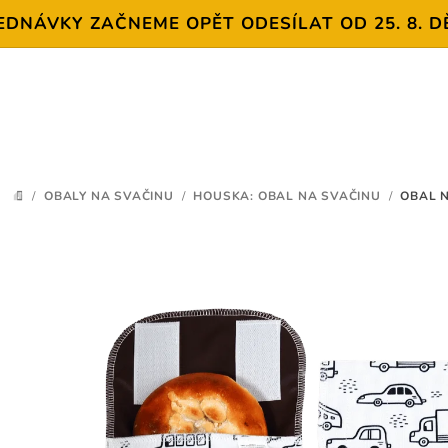
VKY ZAČNEME OPĚT ODESÍLAT OD 25. 8. DĚKUJE
Přejít
na
obsah
/
OBALY NA SVAČINU
/
HOUSKA: OBAL NA SVAČINU
/
OBAL N
DOMŮ