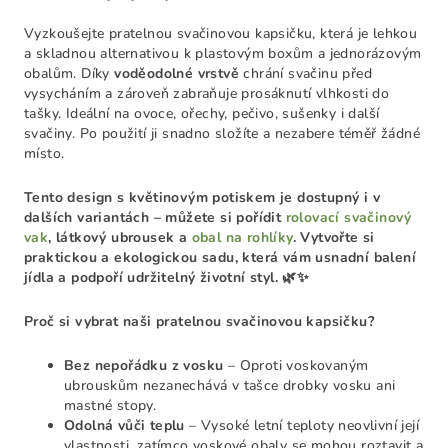
Vyzkoušejte pratelnou svačinovou kapsičku, která je lehkou
a skladnou alternativou k plastovým boxům a jednorázovým
obalům. Díky
voděodolné vrstvě
chrání svačinu před
vysycháním a zároveň zabraňuje prosáknutí vlhkosti do
tašky. Ideální na ovoce, ořechy, pečivo, sušenky i další
svačiny. Po použití ji snadno složíte a nezabere téměř žádné
místo.
Tento design s květinovým potiskem je dostupný i v
dalších variantách – můžete si pořídit
rolovací svačinový
vak
, látkový ubrousek a
obal na rohlíky
. Vytvořte si
praktickou a ekologickou sadu, která vám usnadní balení
jídla a podpoří udržitelný životní styl. 🌿✨
Proč si vybrat naši pratelnou svačinovou kapsičku?
Bez nepořádku z vosku
– Oproti voskovaným
ubrouskům nezanechává v tašce drobky vosku ani
mastné stopy.
Odolná vůči teplu
– Vysoké letní teploty neovlivní její
vlastnosti, zatímco voskové obaly se mohou roztavit a