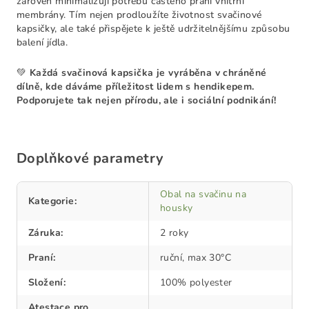
zároveň minimalizují potřebu častého praní vnitřní
membrány. Tím nejen prodloužíte životnost svačinové
kapsičky, ale také přispějete k ještě udržitelnějšímu způsobu
balení jídla.
💚
Každá svačinová kapsička je vyráběna v chráněné
dílně, kde dáváme příležitost lidem s hendikepem.
Podporujete tak nejen přírodu, ale i sociální podnikání!
Doplňkové parametry
Obal na svačinu na
Kategorie
:
housky
Záruka
:
2 roky
Praní
:
ruční, max 30°C
Složení
:
100% polyester
Atestace pro