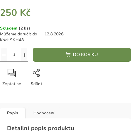
250 Kč
Měrná
Skladem
(2 ks)
cena:
Můžeme doručit do:
12.8.2026
Kód:
SKH48
−
+
DO KOŠÍKU
Zeptat se
Sdílet
Popis
Hodnocení
Detailní popis produktu