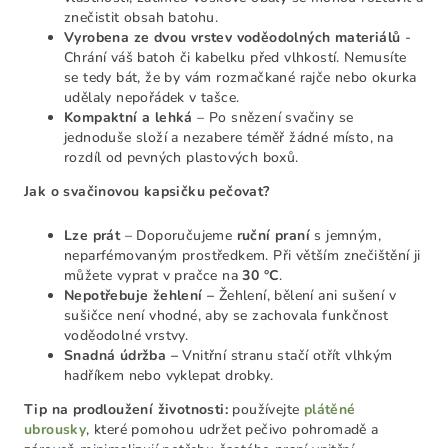
znečistit obsah batohu.
Vyrobena ze dvou vrstev voděodolných materiálů
-
C
hrání váš batoh či kabelku před vlhkostí. Nemusíte
se tedy bát, že by vám rozmačkané rajče nebo okurka
udělaly nepořádek v tašce.
Kompaktní a lehká
– Po snězení svačiny se
jednoduše složí a nezabere téměř žádné místo, na
rozdíl od pevných plastových boxů.
Jak o svačinovou kapsičku pečovat?
Lze prát
– Doporučujeme
ruční praní
s jemným,
neparfémovaným prostředkem. Při větším znečištění ji
můžete vyprat v pračce na
30 °C
.
Nepotřebuje žehlení
–
Žehlení, bělení ani sušení v
sušičce není vhodné, aby se zachovala funkčnost
voděodolné vrstvy.
Snadná údržba
–
Vnitřní stranu stačí otřít vlhkým
hadříkem nebo vyklepat drobky.
Tip na prodloužení životnosti:
používejte
plátěné
ubrousky
, které pomohou udržet pečivo pohromadě a