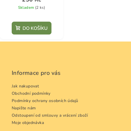
Skladem
(2 ks)
DO KOŠÍKU
Z
á
p
a
Informace pro vás
t
í
Jak nakupovat
Obchodní podmínky
Podmínky ochrany osobních údajů
Napište nám
Odstoupení od smlouvy a vrácení zboží
Moje objednávka