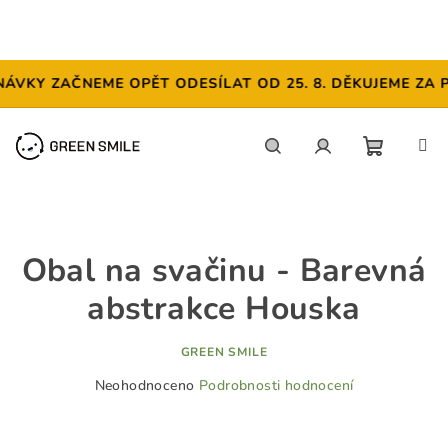
KY ZAČNEME OPĚT ODESÍLAT OD 25. 8. DĚKUJEME ZA POC
Přejít
na
obsah
NÁKUP
Hledat
Přihlášení
KOŠÍK
Obal na svačinu - Barevná
abstrakce Houska
GREEN SMILE
Průměrné
Neohodnoceno
Podrobnosti hodnocení
hodnocení
produktu
je