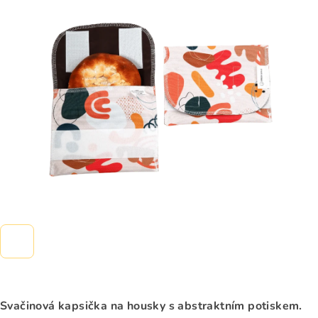
0,0
z
5
hvězdiček.
Svačinová kapsička na housky s abstraktním potiskem.