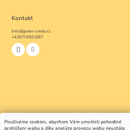
Kontakt
info
@
green-smile.cz
+420774921097
Používáme cookies, abychom Vám umožnili pohodlné
prohlížení webu a díky analýze provozu webu neustále