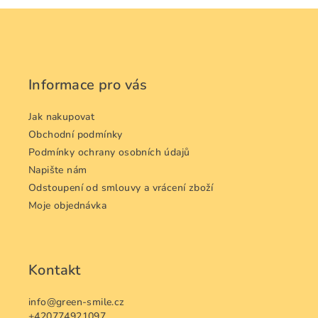
Z
á
p
a
Informace pro vás
t
í
Jak nakupovat
Obchodní podmínky
Podmínky ochrany osobních údajů
Napište nám
Odstoupení od smlouvy a vrácení zboží
Moje objednávka
Kontakt
info
@
green-smile.cz
+420774921097