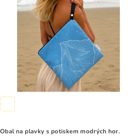
0,0
z
5
hvězdiček.
Obal na plavky s potiskem modrých hor.