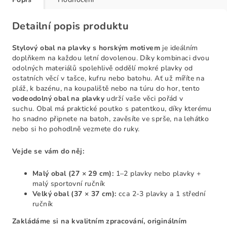
Detailní popis produktu
Stylový obal na plavky s horským motivem
je ideálním
doplňkem na každou letní dovolenou. Díky kombinaci dvou
odolných materiálů spolehlivě oddělí mokré plavky od
ostatních věcí v tašce, kufru nebo batohu. Ať už míříte na
pláž, k bazénu, na koupaliště nebo na túru do hor, tento
vodeodolný obal na plavky
udrží vaše věci pořád v
suchu. Obal má praktické poutko s patentkou, díky kterému
ho snadno připnete na batoh, zavěsíte ve sprše, na lehátko
nebo si ho pohodlně vezmete do ruky.
Vejde se vám do něj:
Malý obal (27 × 29 cm):
1–2 plavky nebo plavky +
malý sportovní ručník
Velký obal (37 × 37 cm):
cca 2-3 plavky a 1 střední
ručník
Zakládáme si na kvalitním zpracování, originálním