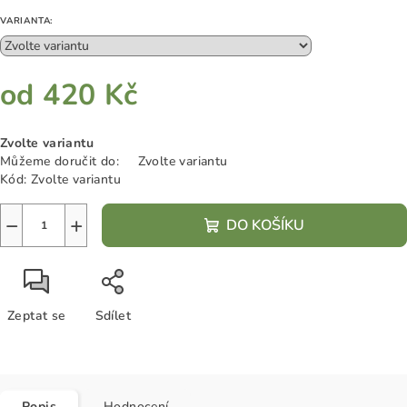
VARIANTA:
od
420 Kč
Měrná
Zvolte variantu
cena:
Můžeme doručit do:
Zvolte variantu
Kód:
Zvolte variantu
−
+
DO KOŠÍKU
Zeptat se
Sdílet
Popis
Hodnocení