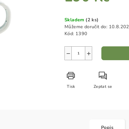
hvězdiček.
Měrná
cena:
Skladem
(2 ks)
Můžeme doručit do:
10.8.20
Kód:
1390
−
+
Tisk
Zeptat se
Popis