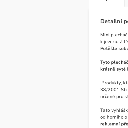
Detailní 
Mini plecháč
k jezeru. Z 
Potěšte sebe
Tyto plecháč
krásně syté 
Produkty, kt
38/2001 Sb.,
určené pro s
Tato vyhlášk
od horního o
reklamní př