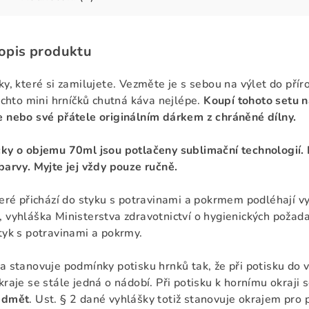
popis produktu
ky, které si zamilujete. Vezměte je s sebou na výlet do přír
těchto mini hrníčků chutná káva nejlépe.
Koupí tohoto setu na
 nebo své přátele originálním dárkem z chráněné dílny.
ky o objemu 70ml jsou potlačeny sublimační technologií.
barvy. Myjte jej vždy pouze ručně.
eré přichází do styku s potravinami a pokrmem podléhají vy
 vyhláška Ministerstva zdravotnictví o hygienických požad
tyk s potravinami a pokrmy.
a stanovuje podmínky potisku hrnků tak, že při potisku do 
kraje se stále jedná o nádobí. Při potisku k hornímu okraji
edmět
. Ust. § 2 dané vyhlášky totiž stanovuje okrajem pro 