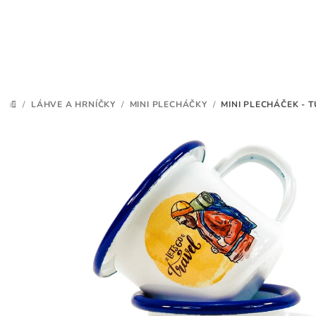
Přejít
na
obsah
/
LÁHVE A HRNÍČKY
/
MINI PLECHÁČKY
/
MINI PLECHÁČEK - T
DOMŮ