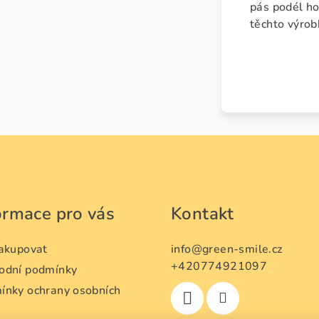
pás podél ho
těchto výrob
ormace pro vás
Kontakt
nakupovat
info
@
green-smile.cz
+420774921097
odní podmínky
ínky ochrany osobních
ů