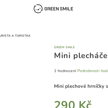
URISTA A TURISTKA
GREEN SMILE
Mini plecháče
Průměrné
1 hodnocení
Podrobnosti hod
hodnocení
produktu
Mini plechové hrníčky s
je
5,0
z
290 Kč
5