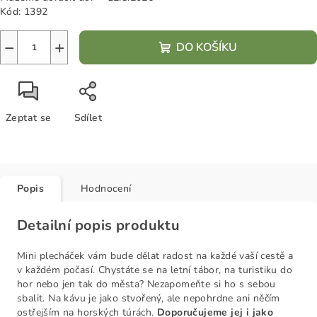
Kód:
1392
−
+
DO KOŠÍKU
Zeptat se
Sdílet
Popis
Hodnocení
Detailní popis produktu
Mini plecháček vám bude dělat radost na každé vaší cestě a
v každém počasí. Chystáte se na letní tábor, na turistiku do
hor nebo jen tak do města? Nezapomeňte si ho s sebou
sbalit. Na kávu je jako stvořený, ale nepohrdne ani něčím
ostřejším na horských túrách.
Doporučujeme jej i jako