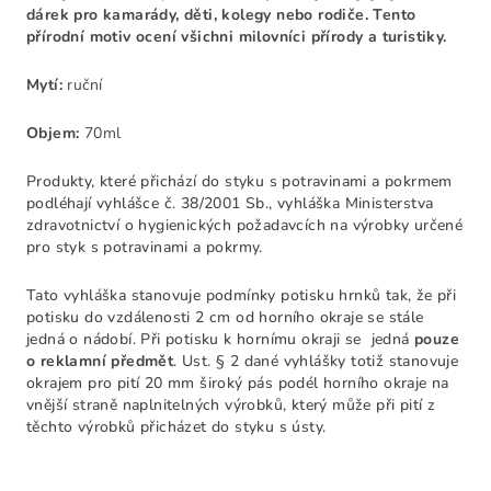
dárek pro kamarády, děti, kolegy nebo rodiče. Tento
přírodní motiv ocení všichni milovníci přírody a turistiky.
Mytí:
ruční
Objem:
70ml
Produkty, které přichází do styku s potravinami a pokrmem
podléhají vyhlášce č. 38/2001 Sb., vyhláška Ministerstva
zdravotnictví o hygienických požadavcích na výrobky určené
pro styk s potravinami a pokrmy.
Tato vyhláška stanovuje podmínky potisku hrnků tak, že při
potisku do vzdálenosti 2 cm od horního okraje se stále
jedná o nádobí. Při potisku k hornímu okraji se jedná
pouze
o reklamní předmět
. Ust. § 2 dané vyhlášky totiž stanovuje
okrajem pro pití 20 mm široký pás podél horního okraje na
vnější straně naplnitelných výrobků, který může při pití z
těchto výrobků přicházet do styku s ústy.