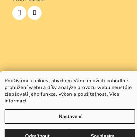
Používáme cookies, abychom Vám umožnili pohodlné
prohlížení webu a díky analýze provozu webu neustále
zlepšovali jeho funkce, výkon a použitelnost.
Více
informací
Copyright 2026
GREEN SMILE
. Všechna práva vyhrazena.
Upravit nastavení cookies
Nastavení
Vytvořil Shoptet
Odmítnout
Souhlasím