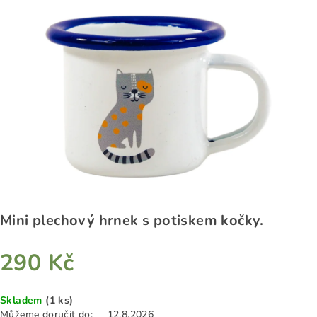
5
hvězdiček.
Mini plechový hrnek s potiskem kočky.
290 Kč
Měrná
Skladem
(1 ks)
cena:
Můžeme doručit do:
12.8.2026