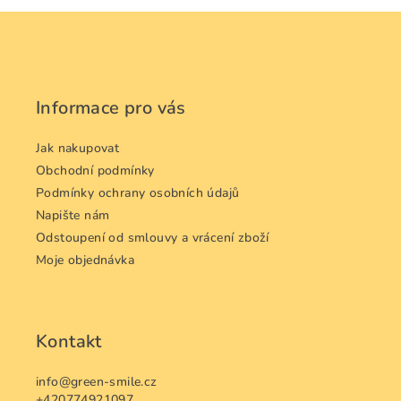
Z
á
p
a
Informace pro vás
t
í
Jak nakupovat
Obchodní podmínky
Podmínky ochrany osobních údajů
Napište nám
Odstoupení od smlouvy a vrácení zboží
Moje objednávka
Kontakt
info
@
green-smile.cz
+420774921097