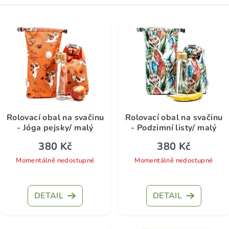
V
ý
p
i
s
p
r
Rolovací obal na svačinu
Rolovací obal na svačinu
o
- Jóga pejsky/ malý
- Podzimní listy/ malý
d
380 Kč
380 Kč
u
Momentálně nedostupné
Momentálně nedostupné
k
t
ů
DETAIL
DETAIL