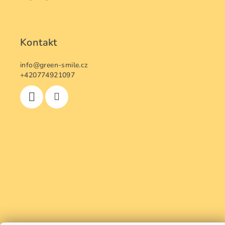
s
u
Kontakt
info
@
green-smile.cz
+420774921097