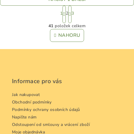
S
t
1
2
3
r
O
á
41
položek celkem
v
n
l
NAHORU
k
á
o
d
v
Z
á
a
n
á
c
í
í
p
p
a
Informace pro vás
r
t
v
í
Jak nakupovat
k
y
Obchodní podmínky
v
Podmínky ochrany osobních údajů
ý
Napište nám
p
Odstoupení od smlouvy a vrácení zboží
i
Moje objednávka