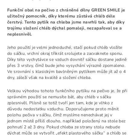
Funkční obal na pečivo z chráněné dílny GREEN SMILE je
užitečný pomocník, díky kterému zůstává chléb déle
čerstvý. Tento pytlík na chleba jsme navrhli tak, aby díky
trojímu složení chléb dýchal pomaleji, nezapařoval se a
neplesnivěl.
Jeho použití je velmi jednoduché, stačí pokud chléb vložíte
do sáčku, vrchní okraj třikrát srolujete a zacvaknete sponu.
Díky této vychytávce se vzduch dovnitř sáčku dostane jedině
přes 3 vrstvy, čímž bude jeho vysychání výrazně zpomaleno.
Ve srovnání s klasickým bavlněným pytlíkem může jít až o 4
dny, záleží však na kvalitě a složení chleba.
Velkou výhodou tohoto funkčního pytlíku na pečivo je, že při
správném použití se nemusíte bát, aby chléb v sáčku
zplesnivěl. Plísně se totiž tvoří jen tam, kde je vlhko z
důvodu nedostatku vzduchu.
Doporučujeme proto měnit
polohu pečiva v sáčku, čímž myslíme nenechávat jej v
jednom místě příliš dlouho, například položený na stole bez
pohnutí 2 až 3 dny. Pokud chleba ze strany stolu nebude
dýchat může se vytvořit „efekt plastového sáčku“ a chléb se