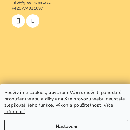
info
@
green-smile.cz
+420774921097
Používáme cookies, abychom Vám umožnili pohodlné
prohlížení webu a díky analýze provozu webu neustále
zlepšovali jeho funkce, výkon a použitelnost.
Více
informací
Copyright 2026
GREEN SMILE
. Všechna práva vyhrazena.
Upravit nastavení cookies
Nastavení
Vytvořil Shoptet