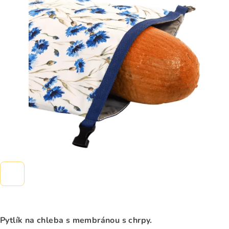
5,0
z
5
hvězdiček.
Pytlík na chleba s membránou s chrpy.