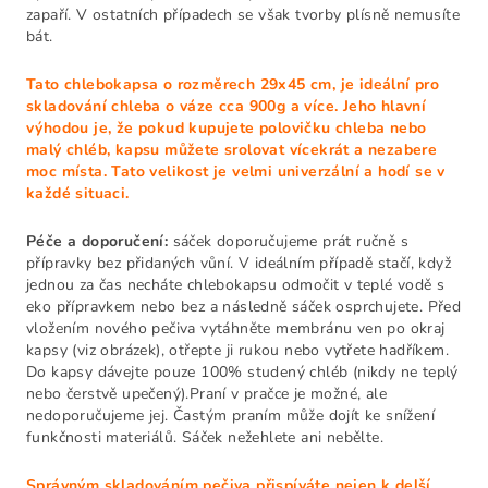
zapaří. V ostatních případech se však tvorby plísně nemusíte
bát.
Tato chlebokapsa o rozměrech 29x45 cm, je ideální pro
skladování chleba o váze cca 900g a více. Jeho hlavní
výhodou je, že pokud kupujete polovičku chleba nebo
malý chléb, kapsu můžete srolovat vícekrát a nezabere
moc místa. Tato velikost je velmi univerzální a hodí se v
každé situaci.
Péče a doporučení:
sáček doporučujeme prát ručně s
přípravky bez přidaných vůní. V ideálním případě stačí, když
jednou za čas necháte chlebokapsu odmočit v teplé vodě s
eko přípravkem nebo bez a následně sáček osprchujete. Před
vložením nového pečiva vytáhněte membránu ven po okraj
kapsy (viz obrázek), otřepte ji rukou nebo vytřete hadříkem.
Do kapsy dávejte pouze 100% studený chléb (nikdy ne teplý
nebo čerstvě upečený).Praní v pračce je možné, ale
nedoporučujeme jej. Častým praním může dojít ke snížení
funkčnosti materiálů. Sáček nežehlete ani nebělte.
Správným skladováním pečiva přispíváte nejen k delší