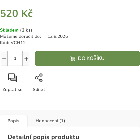
520 Kč
Měrná
Skladem
(2 ks)
cena:
Můžeme doručit do:
12.8.2026
Kód:
VCH12
−
+
DO KOŠÍKU
Zeptat se
Sdílet
Popis
Hodnocení (1)
Detailní popis produktu