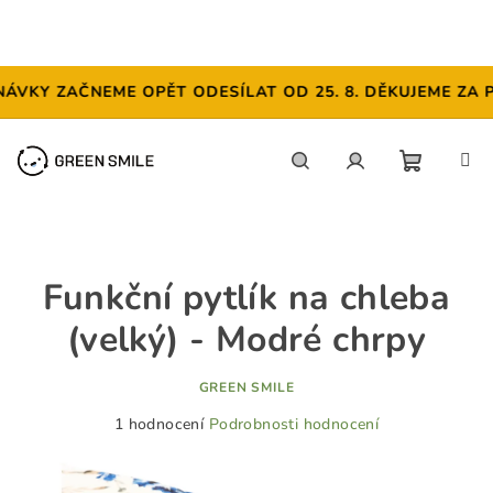
KY ZAČNEME OPĚT ODESÍLAT OD 25. 8. DĚKUJEME ZA POC
Přejít
na
obsah
NÁKUP
Hledat
Přihlášení
KOŠÍK
Funkční pytlík na chleba
(velký) - Modré chrpy
GREEN SMILE
Průměrné
1 hodnocení
Podrobnosti hodnocení
hodnocení
produktu
je