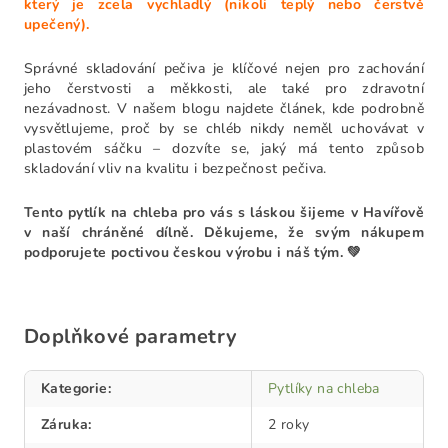
který je zcela vychladlý (nikoli teplý nebo čerstvě
upečený).
Správné skladování pečiva je klíčové nejen pro zachování
jeho čerstvosti a měkkosti, ale také pro zdravotní
nezávadnost. V našem blogu najdete článek, kde podrobně
vysvětlujeme, proč by se chléb nikdy neměl uchovávat v
plastovém sáčku – dozvíte se, jaký má tento způsob
skladování vliv na kvalitu i bezpečnost pečiva.
Tento pytlík na chleba pro vás s láskou šijeme v Havířově
v naší chráněné dílně. Děkujeme, že svým nákupem
podporujete poctivou českou výrobu i náš tým. 💚
Doplňkové parametry
Kategorie
:
Pytlíky na chleba
Záruka
:
2 roky