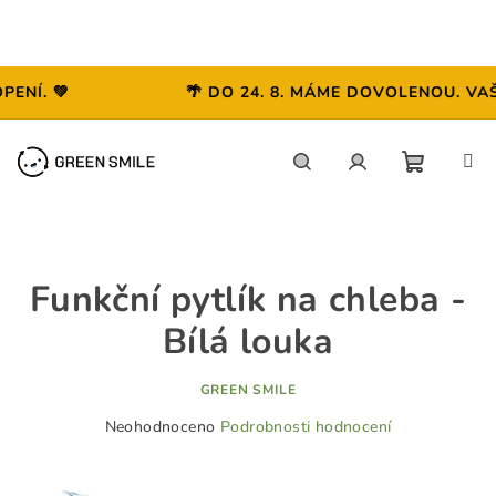
Í. 💚
🌴 DO 24. 8. MÁME DOVOLENOU. VAŠE
Přejít
na
obsah
NÁKUP
Hledat
Přihlášení
KOŠÍK
Funkční pytlík na chleba -
Bílá louka
GREEN SMILE
Průměrné
Neohodnoceno
Podrobnosti hodnocení
hodnocení
produktu
je