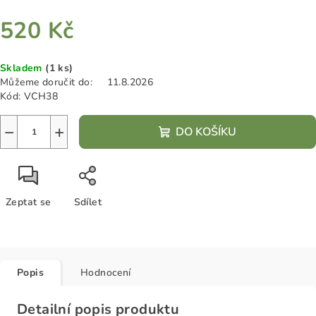
520 Kč
Měrná
Skladem
(1 ks)
cena:
Můžeme doručit do:
11.8.2026
Kód:
VCH38
−
+
DO KOŠÍKU
Zeptat se
Sdílet
Popis
Hodnocení
Detailní popis produktu