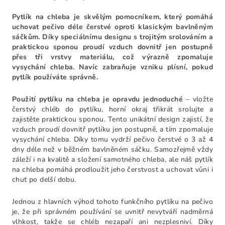
Pytlík na chleba je skvělým pomocníkem, který pomáhá
uchovat pečivo déle čerstvé oproti klasickým bavlněným
sáčkům. Díky speciálnímu designu s trojitým srolováním a
praktickou sponou proudí vzduch dovnitř jen postupně
přes tři vrstvy materiálu, což výrazně zpomaluje
vysychání chleba. Navíc zabraňuje vzniku plísní, pokud
pytlík používáte správně.
Použití pytlíku na chleba je opravdu jednoduché
– vložte
čerstvý chléb do pytlíku, horní okraj třikrát srolujte a
zajistěte praktickou sponou. Tento unikátní design zajistí, že
vzduch proudí dovnitř pytlíku jen postupně, a tím zpomaluje
vysychání chleba. Díky tomu vydrží pečivo čerstvé o 3 až 4
dny déle než v běžném bavlněném sáčku. Samozřejmě vždy
záleží i na kvalitě a složení samotného chleba, ale náš pytlík
na chleba pomáhá prodloužit jeho čerstvost a uchovat vůni i
chuť po delší dobu.
Jednou z hlavních výhod tohoto funkčního pytlíku na pečivo
je, že při správném používání se uvnitř nevytváří nadměrná
vlhkost, takže se chléb nezapaří ani nezplesniví. Díky