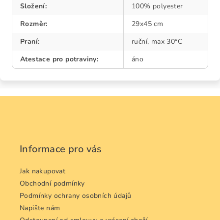
Složení
:
100% polyester
Rozměr
:
29x45 cm
Praní
:
ruční, max 30°C
Atestace pro potraviny
:
áno
Z
á
p
a
Informace pro vás
t
í
Jak nakupovat
Obchodní podmínky
Podmínky ochrany osobních údajů
Napište nám