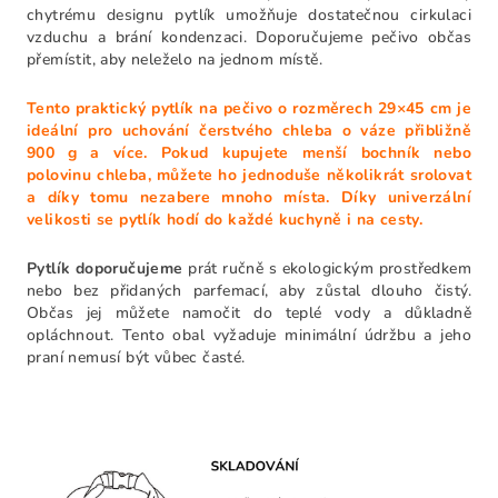
chytrému designu pytlík umožňuje dostatečnou cirkulaci
vzduchu a brání kondenzaci. Doporučujeme pečivo občas
přemístit, aby neleželo na jednom místě.
Tento praktický pytlík na pečivo o rozměrech 29×45 cm je
ideální pro uchování čerstvého chleba o váze přibližně
900 g a více. Pokud kupujete menší bochník nebo
polovinu chleba, můžete ho jednoduše několikrát srolovat
a díky tomu nezabere mnoho místa. Díky univerzální
velikosti se pytlík hodí do každé kuchyně i na cesty.
Pytlík doporučujeme
prát ručně s ekologickým prostředkem
nebo bez přidaných parfemací, aby zůstal dlouho čistý.
Občas jej můžete namočit do teplé vody a důkladně
opláchnout. Tento obal vyžaduje minimální údržbu a jeho
praní nemusí být vůbec časté.