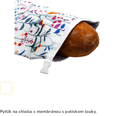
0,0
z
5
hvězdiček.
Pytlík na chleba s membránou s potiskem louky.