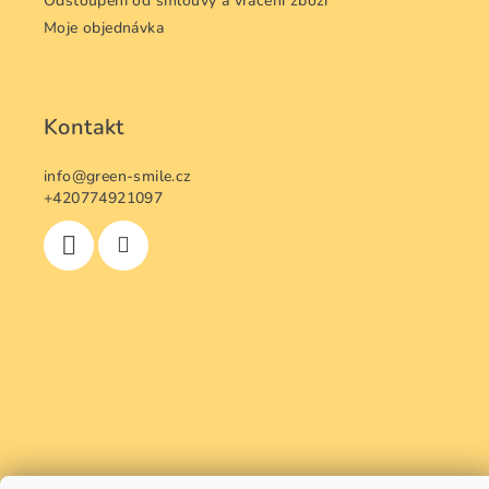
Odstoupení od smlouvy a vrácení zboží
Moje objednávka
Kontakt
info
@
green-smile.cz
+420774921097